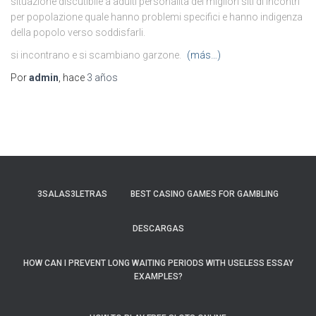
situazione discutibile a adulti personalita dei migliori siti di incontri
per popolazione quale hanno problemi specifici e hanno indigenza
della popolo verso soddisfarli.
si incontrano e si scambiano garzone.
(más…)
Por
admin
, hace
3 años
3SALAS3LETRAS
BEST CASINO GAMES FOR GAMBLING
DESCARGAS
HOW CAN I PREVENT LONG WAITING PERIODS WITH USELESS ESSAY
EXAMPLES?