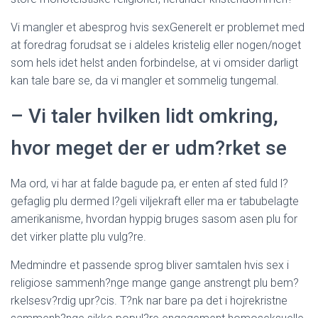
Vi mangler et abesprog hvis sexGenerelt er problemet med
at foredrag forudsat se i aldeles kristelig eller nogen/noget
som hels idet helst anden forbindelse, at vi omsider darligt
kan tale bare se, da vi mangler et sommelig tungemal.
– Vi taler hvilken lidt omkring,
hvor meget der er udm?rket se
Ma ord, vi har at falde bagude pa, er enten af sted fuld l?
gefaglig plu dermed l?geli viljekraft eller ma er tabubelagte
amerikanisme, hvordan hyppig bruges sasom asen plu for
det virker platte plu vulg?re.
Medmindre et passende sprog bliver samtalen hvis sex i
religiose sammenh?nge mange gange anstrengt plu bem?
rkelsesv?rdig upr?cis. T?nk nar bare pa det i hojrekristne