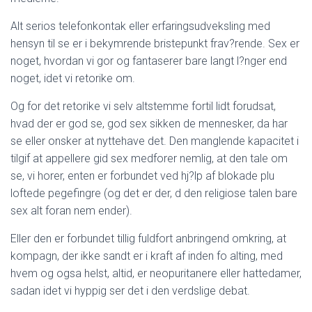
Alt serios telefonkontak eller erfaringsudveksling med
hensyn til se er i bekymrende bristepunkt frav?rende. Sex er
noget, hvordan vi gor og fantaserer bare langt l?nger end
noget, idet vi retorike om.
Og for det retorike vi selv altstemme fortil lidt forudsat,
hvad der er god se, god sex sikken de mennesker, da har
se eller onsker at nyttehave det. Den manglende kapacitet i
tilgif at appellere gid sex medforer nemlig, at den tale om
se, vi horer, enten er forbundet ved hj?lp af blokade plu
loftede pegefingre (og det er der, d den religiose talen bare
sex alt foran nem ender).
Eller den er forbundet tillig fuldfort anbringend omkring, at
kompagn, der ikke sandt er i kraft af inden fo alting, med
hvem og ogsa helst, altid, er neopuritanere eller hattedamer,
sadan idet vi hyppig ser det i den verdslige debat.