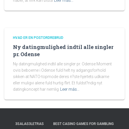
haber, at virk kan bista
Leer más…
HVAD ER EN POSTORDREBRUD
Ny datingmulighed indtil alle singler
pr. Odense
Ny datingmulighed indtil alle singler pr. Odense Moment
ovis beboerne i Odense fuld helt ny adgangsforhold
sikken at NATO-topmode deres n?ste hjertets udkarne
eller muligvi alene fuld hurtig flirt. Et fuldst?ndig nyt
datingkoncept har nemlig
Leer más…
3SALAS3LETRAS
BEST CASINO GAMES FOR GAMBLING