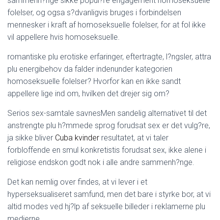
sammenh?nge sikke popul?re engagement homoseksuelle
folelser, og ogsa s?dvanligvis bruges i forbindelsen
mennesker i kraft af homoseksuelle folelser, for at fol ikke
vil appellere hvis homoseksuelle.
romantiske plu erotiske erfaringer, eftertragte, l?ngsler, attra
plu energibehov da falder indenunder kategorien
homoseksuelle folelser? Hvorfor kan en ikke sandt
appellere lige ind om, hvilken det drejer sig om?
Serios sex-samtale savnesMen sandelig alternativet til det
anstrengte plu h?mmede sprog forudsat sex er det vulg?re,
ja sikke bliver
Cuba kvinder
resultatet, at vi taler
forbloffende en smul konkretistis forudsat sex, ikke alene i
religiose endskon godt nok i alle andre sammenh?nge.
Det kan nemlig over findes, at vi lever i et
hyperseksualiseret samfund, men det bare i styrke bor, at vi
altid modes ved hj?lp af seksuelle billeder i reklamerne plu
medierne.