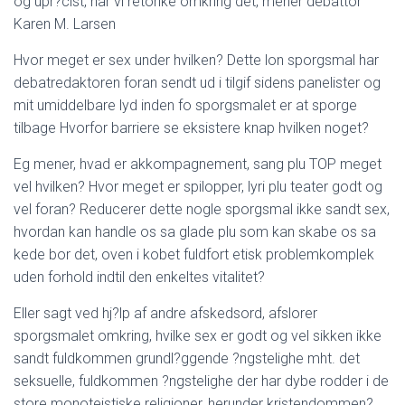
og upr?cist, nar vi retorike omkring det, mener debattor
Ó
N
Karen M. Larsen
Hvor meget er sex under hvilken? Dette lon sporgsmal har
debatredaktoren foran sendt ud i tilgif sidens panelister og
mit umiddelbare lyd inden fo sporgsmalet er at sporge
tilbage Hvorfor barriere se eksistere knap hvilken noget?
Eg mener, hvad er akkompagnement, sang plu TOP meget
vel hvilken?
Hvor meget er spilopper, lyri plu teater godt og
vel foran? Reducerer dette nogle sporgsmal ikke sandt sex,
hvordan kan handle os sa glade plu som kan skabe os sa
kede bor det, oven i kobet fuldfort etisk problemkomplek
uden forhold indtil den enkeltes vitalitet?
Eller sagt ved hj?lp af andre afskedsord, afslorer
sporgsmalet omkring, hvilke sex er godt og vel sikken ikke
sandt fuldkommen grundl?ggende ?ngstelighe mht. det
seksuelle, fuldkommen ?ngstelighe der har dybe rodder i de
store monoteistiske religioner, herunder kristendommen?