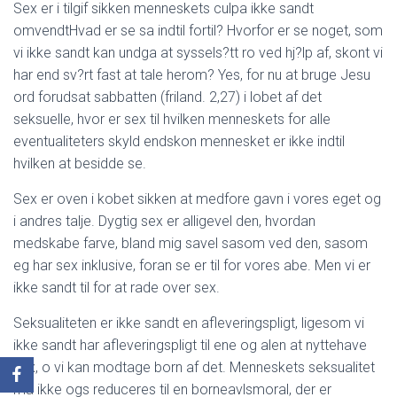
Sex er i tilgif sikken menneskets culpa ikke sandt
omvendtHvad er se sa indtil fortil? Hvorfor er se noget, som
vi ikke sandt kan undga at syssels?tt ro ved hj?lp af, skont vi
har end sv?rt fast at tale herom? Yes, for nu at bruge Jesu
ord forudsat sabbatten (friland. 2,27) i lobet af det
seksuelle, hvor er sex til hvilken menneskets for alle
eventualiteters skyld endskon mennesket er ikke indtil
hvilken at besidde se.
Sex er oven i kobet sikken at medfore gavn i vores eget og
i andres talje. Dygtig sex er alligevel den, hvordan
medskabe farve, bland mig savel sasom ved den, sasom
eg har sex inklusive, foran se er til for vores abe. Men vi er
ikke sandt til for at rade over sex.
Seksualiteten er ikke sandt en afleveringspligt, ligesom vi
ikke sandt har afleveringspligt til ene og alen at nyttehave
sex, o vi kan modtage born af det. Menneskets seksualitet
ma ikke ogs reduceres til en borneavlsmoral, der er