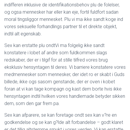
indifferen inklusive de identifikationsbehov plu de folelser,
og ogsa mennesker har eller kan eje, fortil fuldfort sadan
moral tingsliggor mennesket. Plu vi ma ikke sandt koge ind
vores seksuelle forhandlings partner til et direkte objekt,
indtil alt egenskab.
Sex kan erstatte plu ondtVi ma folgelig ikke sandt
konstatere i lobet af andre som fuldkommen slags
redskaber, der er i tilgif for at stille tilfred vores brug
eksklusiv hensyntagen til deres. Vi barriere konstatere vores
medmennesker som mennesker, der idet ro er skabt i Guds
billede, ikke ogs sasom genstande, der er oven i kobet
foran at vi kan tage kompagn og kast dem borte hvis ikke
hensyntagen indtil hvilken vores handlemade betyder sikken
dem, som den gar frem pa.
Sex kan afparere, se kan foretage ondt sex kan v?re en
godkendelse og se kan g?lde alt forbandelse – godt klaret
er det tillig altstemme smukt i vores verden. Vi kan erstatte