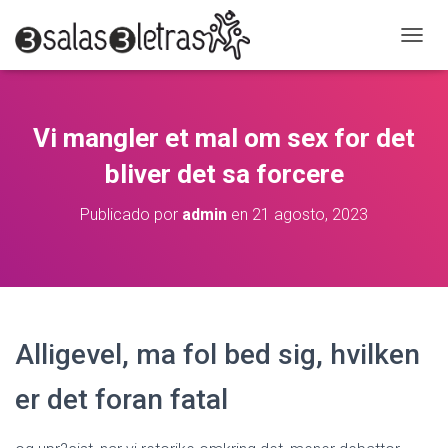
C
A
M
B
I
Vi mangler et mal om sex for det
A
R
bliver det sa forcere
M
O
Publicado por
admin
en
21 agosto, 2023
D
O
D
E
N
A
V
Alligevel, ma fol bed sig, hvilken
E
G
er det foran fatal
A
C
I