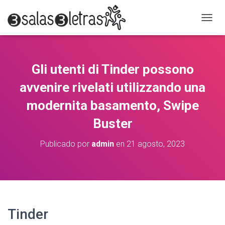
C
A
M
B
I
Gli utenti di Tinder possono
A
R
avvenire rivelati utilizzando una
M
O
modernita basamento, Swipe
D
Buster
O
D
E
Publicado por
admin
en
21 agosto, 2023
N
A
V
E
G
A
C
Tinder
I