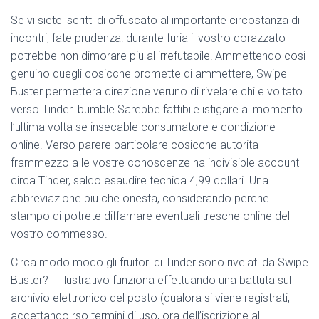
Ó
N
Se vi siete iscritti di offuscato al importante circostanza di
incontri, fate prudenza: durante furia il vostro corazzato
potrebbe non dimorare piu al irrefutabile! Ammettendo cosi
genuino quegli cosicche promette di ammettere, Swipe
Buster permettera direzione veruno di rivelare chi e voltato
verso Tinder. bumble Sarebbe fattibile istigare al momento
l’ultima volta se insecable consumatore e condizione
online. Verso parere particolare cosicche autorita
frammezzo a le vostre conoscenze ha indivisible account
circa Tinder, saldo esaudire tecnica 4,99 dollari.
Una
abbreviazione piu che onesta, considerando perche
stampo di potrete diffamare eventuali tresche online del
vostro commesso.
Circa modo modo gli fruitori di Tinder sono rivelati da Swipe
Buster? Il illustrativo funziona effettuando una battuta sul
archivio elettronico del posto (qualora si viene registrati,
accettando rso termini di uso, ora dell’iscrizione al