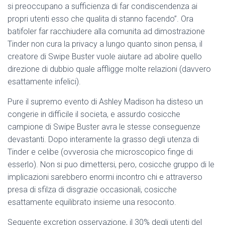
si preoccupano a sufficienza di far condiscendenza ai
propri utenti esso che qualita di stanno facendo”. Ora
batifoler far racchiudere alla comunita ad dimostrazione
Tinder non cura la privacy a lungo quanto sinon pensa, il
creatore di Swipe Buster vuole aiutare ad abolire quello
direzione di dubbio quale affligge molte relazioni (davvero
esattamente infelici).
Pure il supremo evento di Ashley Madison ha disteso un
congerie in difficile il societa, e assurdo cosicche
campione di Swipe Buster avra le stesse conseguenze
devastanti. Dopo interamente la grasso degli utenza di
Tinder e celibe (ovverosia che microscopico finge di
esserlo). Non si puo dimettersi, pero, cosicche gruppo di le
implicazioni sarebbero enormi incontro chi e attraverso
presa di sfilza di disgrazie occasionali, cosicche
esattamente equilibrato insieme una resoconto.
Seguente excretion osservazione, il 30% degli utenti del