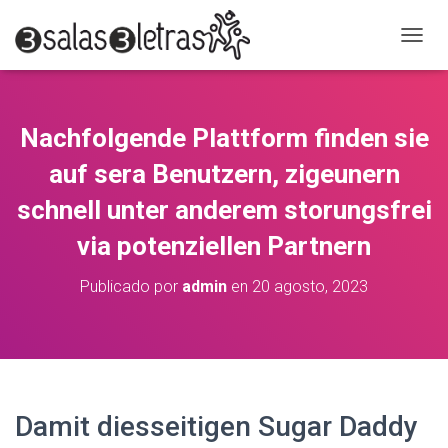
C
A
M
B
I
Nachfolgende Plattform finden sie
A
R
auf sera Benutzern, zigeunern
M
O
schnell unter anderem storungsfrei
D
via potenziellen Partnern
O
D
E
Publicado por
admin
en
20 agosto, 2023
N
A
V
E
G
A
C
Damit diesseitigen Sugar Daddy
I