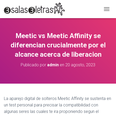
C
A
M
B
I
Meetic vs Meetic Affinity se
A
R
diferencian crucialmente por el
M
O
alcance acerca de liberacion
D
O
Publicado por
admin
en
20 agosto, 2023
D
E
N
A
V
E
G
La aparejo digital de solteros Meetic Affinity se sustenta en
A
un test personal para precisar la compatibilidad con
C
algunas seres las cuales te ira proponiendo segun el
I