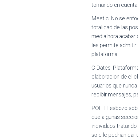
tomando en cuenta 
Meetic: No se enfoc
totalidad de las pos
media hora acabar c
les permite admitir
plataforma.
C-Dates: Plataforma
elaboracion de el c
usuarios que nunca
recibir mensajes, p
POF: El esbozo sobr
que algunas seccion
individuos tratando
solo le podri­an da