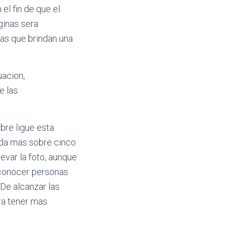
el fin de que el
ginas sera
nas que brindan una
uacion,
e las
bre ligue esta
arda mas sobre cinco
levar la foto, aunque
 conocer personas
 De alcanzar las
ra tener mas