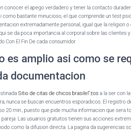
n conocer el apego verdadero y tener la contacto duradera. 
i­ como bastante minucioso, el que comprende un test psi
tacion extremadamente personal, igual que la religion o 
Aqui se da poca importancia al corporal sobre las clientes 
do Con El Fin De cada consumidor.
ro es amplio asi­ como se re
da documentacion
estinada
Sitio de citas de chicos brasileГ±os
a la ser con l
ra, nunca se buscan encuentros esporadicos. El registro d
uso 20 min., puesto que pide mucha informacion que sera 
 pareja. Las usuarios gratuitos tienen sus acciones extr
modo como la difusion directa. La pagina da sugerencias s