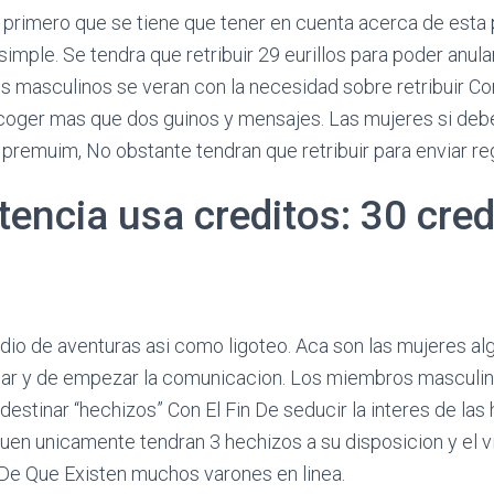
primero que se tiene que tener en cuenta acerca de esta pa
imple. Se tendra que retribuir 29 eurillos para poder anular
 masculinos se veran con la necesidad sobre retribuir Con 
acoger mas que dos guinos y mensajes. Las mujeres si deb
 premuim, No obstante tendran que retribuir para enviar reg
tencia usa creditos: 30 cred
edio de aventuras asi­ como ligoteo. Aca son las mujeres a
nar y de empezar la comunicacion. Los miembros masculi
 destinar “hechizos” Con El Fin De seducir la interes de la
uen unicamente tendran 3 hechizos a su disposicion y el v
 De Que Existen muchos varones en linea.