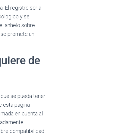
El registro seri­a
cologico y se
el anhelo sobre
y se promete un
quiere de
a que se pueda tener
e esta pagina
tomada en cuenta al
emadamente
obre compatibilidad