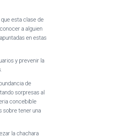
s que esta clase de
econocer a alguien
s apuntadas en estas
arios y prevenir la
.
abundancia de
itando sorpresas al
eri­a concebible
s sobre tener una
ezar la chachara