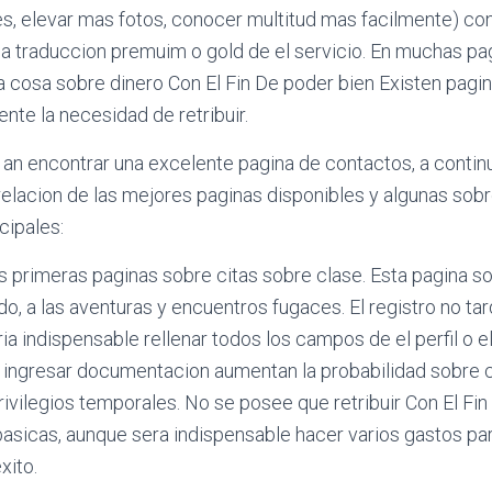
, elevar mas fotos, conocer multitud mas facilmente) con 
a traduccion premuim o gold de el servicio. En muchas pa
 cosa sobre dinero Con El Fin De poder bien Existen pagi
nte la necesidad de retribuir.
r an encontrar una excelente pagina de contactos, a contin
lacion de las mejores paginas disponibles y algunas sobr
cipales:
 primeras paginas sobre citas sobre clase. Esta pagina so
do, a las aventuras y encuentros fugaces. El registro no t
­a indispensable rellenar todos los campos de el perfil o e
 e ingresar documentacion aumentan la probabilidad sobre
rivilegios temporales. No se posee que retribuir Con El Fin
basicas, aunque sera indispensable hacer varios gastos pa
xito.