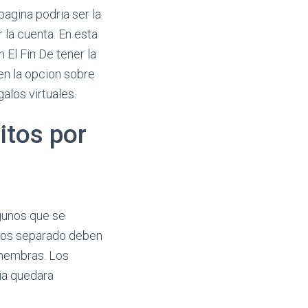
gina podri­a ser la
 la cuenta. En esta
El Fin De tener la
en la opcion sobre
alos virtuales.
itos por
lgunos que se
nos separado deben
s hembras. Los
ia quedara