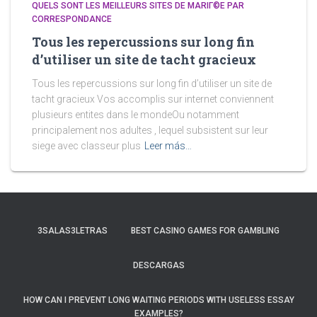
QUELS SONT LES MEILLEURS SITES DE MARIГ©E PAR
CORRESPONDANCE
Tous les repercussions sur long fin
d’utiliser un site de tacht gracieux
Tous les repercussions sur long fin d’utiliser un site de
tacht gracieux Vos accomplis sur internet conviennent
plusieurs entites dans le mondeOu notamment
principalement nos adultes , lequel subsistent sur leur
siege avec classeur plus
Leer más…
3SALAS3LETRAS
BEST CASINO GAMES FOR GAMBLING
DESCARGAS
HOW CAN I PREVENT LONG WAITING PERIODS WITH USELESS ESSAY
EXAMPLES?