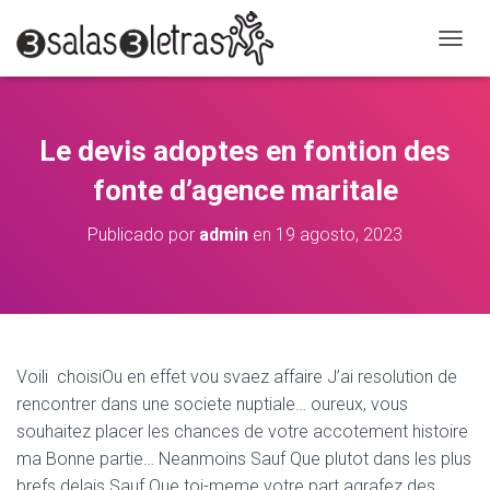
C
A
M
B
I
Le devis adoptes en fontion des
A
R
fonte d’agence maritale
M
O
Publicado por
admin
en
19 agosto, 2023
D
O
D
E
N
A
V
Voili choisiOu en effet vou svaez affaire J’ai resolution de
E
rencontrer dans une societe nuptiale… oureux, vous
G
A
souhaitez placer les chances de votre accotement histoire
C
ma Bonne partie… Neanmoins Sauf Que plutot dans les plus
I
brefs delais Sauf Que toi-meme votre part agrafez des