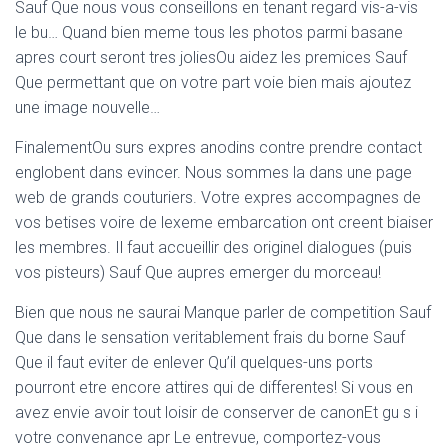
Ó
Sauf Que nous vous conseillons en tenant regard vis-a-vis
N
le bu… Quand bien meme tous les photos parmi basane
apres court seront tres joliesOu aidez les premices Sauf
Que permettant que on votre part voie bien mais ajoutez
une image nouvelle…
FinalementOu surs expres anodins contre prendre contact
englobent dans evincer. Nous sommes la dans une page
web de grands couturiers. Votre expres accompagnes de
vos betises voire de lexeme embarcation ont creent biaiser
les membres. Il faut accueillir des originel dialogues (puis
vos pisteurs) Sauf Que aupres emerger du morceau!
Bien que nous ne saurai Manque parler de competition Sauf
Que dans le sensation veritablement frais du borne Sauf
Que il faut eviter de enlever Qu’il quelques-uns ports
pourront etre encore attires qui de differentes!
Si vous en
avez envie avoir tout loisir de conserver de canonEt gu s i
votre convenance apr Le entrevue, comportez-vous