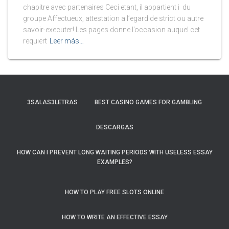
chapitre avec partenaires Ceci etant, il appartient i du
groupe Affectueux, attestation a l’egard de strict ou autre
savoir-executer! Les pages donne l’occasion auquel cet
requiert
Leer más…
3SALAS3LETRAS
BEST CASINO GAMES FOR GAMBLING
DESCARGAS
HOW CAN I PREVENT LONG WAITING PERIODS WITH USELESS ESSAY
EXAMPLES?
HOW TO PLAY FREE SLOTS ONLINE
HOW TO WRITE AN EFFECTIVE ESSAY