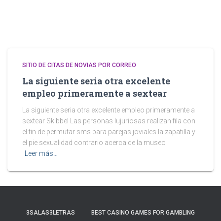
SITIO DE CITAS DE NOVIAS POR CORREO
La siguiente seria otra excelente
empleo primeramente a sextear
La siguiente seria otra excelente empleo primeramente a
sextear Skibbel Las personas lujuriosas realizan fila con
el fin de permutar sms para parejas joviales la zapatilla y
el pie sexualidad contrario acerca de la museo
Leer más…
3SALAS3LETRAS
BEST CASINO GAMES FOR GAMBLING