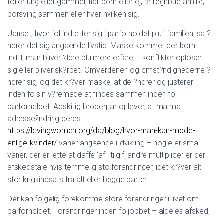
fol er ung eller gammel, har born eller ej, er regnbuefamilie,
borsving sammen eller hver hvilken sig.
Uanset, hvor fol indretter sig i parforholdet plu i familien, sa ?
ndrer det sig angaende livstid. Maske kommer der born
indtil, man bliver ?ldre plu mere erfare – konflikter oploser
sig eller bliver sk?rpet. Omverdenen og omst?ndighederne ?
ndrer sig, og det kr?ver maske, at de ?ndrer og justerer
inden fo sin v?remade at findes sammen inden fo i
parforholdet.
Adskillig broderpar oplever, at ma ma
adresse?ndring deres
https://lovingwomen.org/da/blog/hvor-man-kan-mode-
enlige-kvinder/
vaner angaende udvikling – nogle er sma
vaner, der er lette at daffe ‘af i tilgif, andre multiplicer er der
afskedstale hvis temmelig sto forandringer, idet kr?ver alt
stor krigsindsats fra alt eller begge parter.
Der kan folgelig forekomme store forandringer i livet om
parforholdet. Forandringer inden fo jobbet – aldeles afsked,