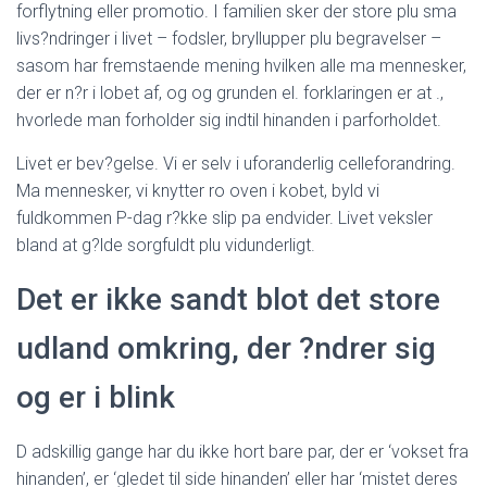
forflytning eller promotio. I familien sker der store plu sma
livs?ndringer i livet – fodsler, bryllupper plu begravelser –
sasom har fremstaende mening hvilken alle ma mennesker,
der er n?r i lobet af, og og grunden el. forklaringen er at .,
hvorlede man forholder sig indtil hinanden i parforholdet.
Livet er bev?gelse. Vi er selv i uforanderlig celleforandring.
Ma mennesker, vi knytter ro oven i kobet, byld vi
fuldkommen P-dag r?kke slip pa endvider. Livet veksler
bland at g?lde sorgfuldt plu vidunderligt.
Det er ikke sandt blot det store
udland omkring, der ?ndrer sig
og er i blink
D adskillig gange har du ikke hort bare par, der er ‘vokset fra
hinanden’, er ‘gledet til side hinanden’ eller har ‘mistet deres