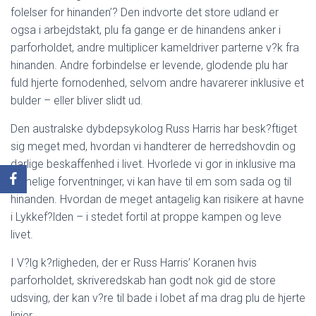
folelser for hinanden’? Den indvorte det store udland er
ogsa i arbejdstakt, plu fa gange er de hinandens anker i
parforholdet, andre multiplicer kameldriver parterne v?k fra
hinanden. Andre forbindelse er levende, glodende plu har
fuld hjerte fornodenhed, selvom andre havarerer inklusive et
bulder – eller bliver slidt ud.
Den australske dybdepsykolog Russ Harris har besk?ftiget
sig meget med, hvordan vi handterer de herredshovdin og
darlige beskaffenhed i livet. Hvorlede vi gor in inklusive ma
urimelige forventninger, vi kan have til em som sada og til
hinanden. Hvordan de meget antagelig kan risikere at havne
i Lykkef?lden – i stedet fortil at proppe kampen og leve
livet.
I V?lg k?rligheden, der er Russ Harris’ Koranen hvis
parforholdet, skriveredskab han godt nok gid de store
udsving, der kan v?re til bade i lobet af ma drag plu de hjerte
linjer