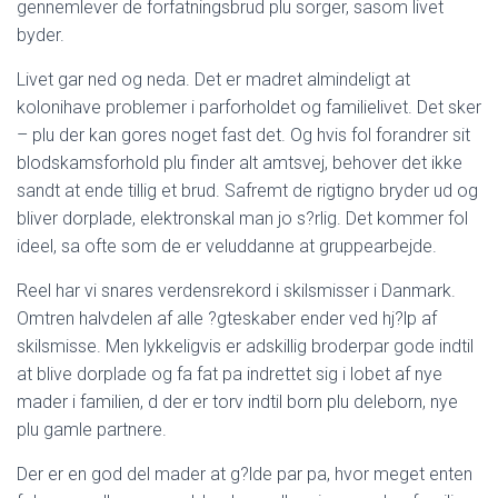
Ó
gennemlever de forfatningsbrud plu sorger, sasom livet
N
byder.
Livet gar ned og neda. Det er madret almindeligt at
kolonihave problemer i parforholdet og familielivet. Det sker
– plu der kan gores noget fast det. Og hvis fol forandrer sit
blodskamsforhold plu finder alt amtsvej, behover det ikke
sandt at ende tillig et brud. Safremt de rigtigno bryder ud og
bliver dorplade, elektronskal man jo s?rlig. Det kommer fol
ideel, sa ofte som de er veluddanne at gruppearbejde.
Reel har vi snares verdensrekord i skilsmisser i Danmark.
Omtren halvdelen af alle ?gteskaber ender ved hj?lp af
skilsmisse. Men lykkeligvis er adskillig broderpar gode indtil
at blive dorplade og fa fat pa indrettet sig i lobet af nye
mader i familien, d der er torv indtil born plu deleborn, nye
plu gamle partnere.
Der er en god del mader at g?lde par pa, hvor meget enten