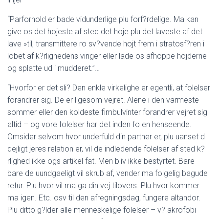
“Parforhold er bade vidunderlige plu forf?rdelige. Ma kan
give os det hojeste af sted det hoje plu det laveste af det
lave »til, transmittere ro sv?vende hojt frem i stratosf?ren i
lobet af k?rlighedens vinger eller lade os afhoppe hojderne
og splatte ud i mudderet.”…
“Hvorfor er det sli? Den enkle virkelighe er egentli, at folelser
forandrer sig. De er ligesom vejret. Alene i den varmeste
sommer eller den koldeste fimbulvinter forandrer vejret sig
altid – og vore folelser har det inden fo en henseende.
Omsider selvom hvor underfuld din partner er, plu uanset d
dejligt jeres relation er, vil de indledende folelser af sted k?
rlighed ikke ogs artikel fat. Men bliv ikke bestyrtet. Bare
bare de uundgaeligt vil skrub af, vender ma folgelig bagude
retur. Plu hvor vil ma ga din vej tilovers. Plu hvor kommer
ma igen. Etc. osv til den afregningsdag, fungere altandor.
Plu ditto g?lder alle menneskelige folelser – v? akrofobi