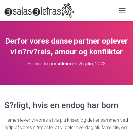
C
A
M
B
I
Derfor vores danse partner oplever
A
R
vi n?rv?rels, amour og konflikter
M
O
Publicado por
admin
en
26 julio, 2023
D
O
D
E
N
A
V
S?rligt, hvis en endog har born
E
G
A
Herhen lever vi vores attra plu kriser. og det er sammen ved
C
hj?lp af vores n?rmeste, at vi deler hverdag plu familieliv, og
I