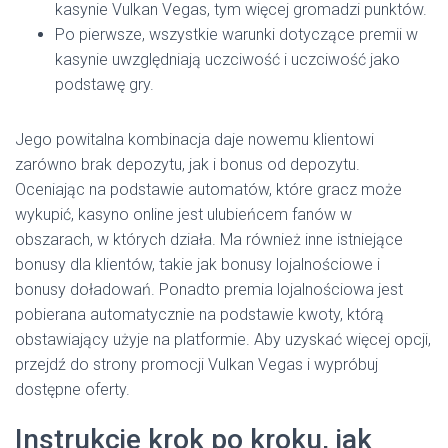
kasynie Vulkan Vegas, tym więcej gromadzi punktów.
Po pierwsze, wszystkie warunki dotyczące premii w
kasynie uwzględniają uczciwość i uczciwość jako
podstawę gry.
Jego powitalna kombinacja daje nowemu klientowi
zarówno brak depozytu, jak i bonus od depozytu.
Oceniając na podstawie automatów, które gracz może
wykupić, kasyno online jest ulubieńcem fanów w
obszarach, w których działa. Ma również inne istniejące
bonusy dla klientów, takie jak bonusy lojalnościowe i
bonusy doładowań. Ponadto premia lojalnościowa jest
pobierana automatycznie na podstawie kwoty, którą
obstawiający użyje na platformie. Aby uzyskać więcej opcji,
przejdź do strony promocji Vulkan Vegas i wypróbuj
dostępne oferty.
Instrukcje krok po kroku, jak