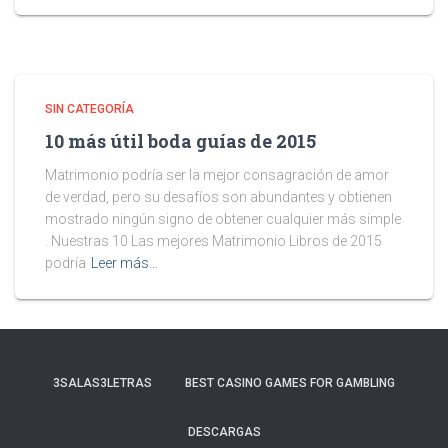
SIN CATEGORÍA
10 más útil boda guías de 2015
Matrimonio podría ser la mejor consagración de amor
de verdad, pero su desafíos son abundantes y obtienen
mostrado ningún signo de obtener cualquier más simple
. Nuestras 10 Las mejores Matrimonio Libros de 2015
podría
Leer más…
3SALAS3LETRAS
BEST CASINO GAMES FOR GAMBLING
DESCARGAS