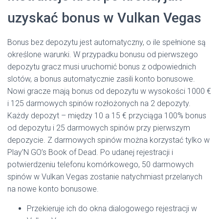
uzyskać bonus w Vulkan Vegas
Bonus bez depozytu jest automatyczny, o ile spełnione są
określone warunki. W przypadku bonusu od pierwszego
depozytu gracz musi uruchomić bonus z odpowiednich
slotów, a bonus automatycznie zasili konto bonusowe.
Nowi gracze mają bonus od depozytu w wysokości 1000 €
i 125 darmowych spinów rozłożonych na 2 depozyty.
Każdy depozyt – między 10 a 15 € przyciąga 100% bonus
od depozytu i 25 darmowych spinów przy pierwszym
depozycie. Z darmowych spinów można korzystać tylko w
Play’N GO’s Book of Dead. Po udanej rejestracji i
potwierdzeniu telefonu komórkowego, 50 darmowych
spinów w Vulkan Vegas zostanie natychmiast przelanych
na nowe konto bonusowe.
Przekieruje ich do okna dialogowego rejestracji w