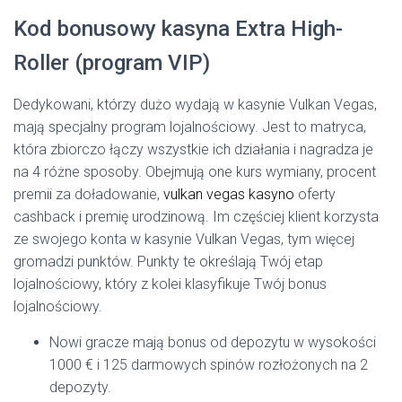
Kod bonusowy kasyna Extra High-
Roller (program VIP)
Dedykowani, którzy dużo wydają w kasynie Vulkan Vegas,
mają specjalny program lojalnościowy. Jest to matryca,
która zbiorczo łączy wszystkie ich działania i nagradza je
na 4 różne sposoby. Obejmują one kurs wymiany, procent
premii za doładowanie,
vulkan vegas kasyno
oferty
cashback i premię urodzinową. Im częściej klient korzysta
ze swojego konta w kasynie Vulkan Vegas, tym więcej
gromadzi punktów. Punkty te określają Twój etap
lojalnościowy, który z kolei klasyfikuje Twój bonus
lojalnościowy.
Nowi gracze mają bonus od depozytu w wysokości
1000 € i 125 darmowych spinów rozłożonych na 2
depozyty.