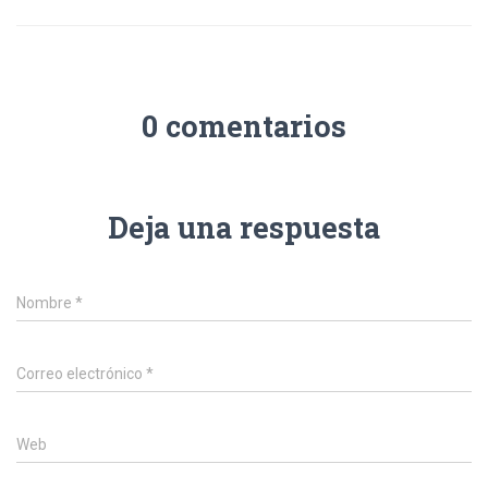
0 comentarios
Deja una respuesta
Nombre
*
Correo electrónico
*
Web