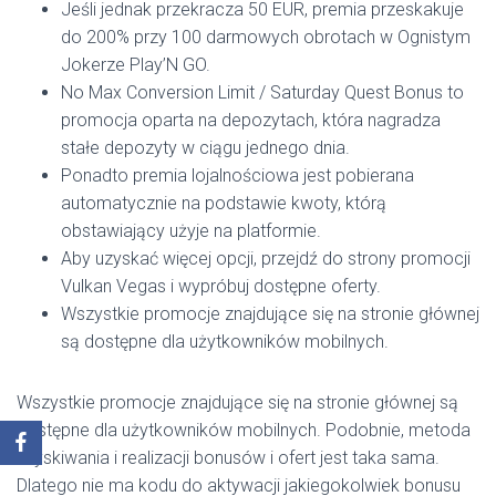
Jeśli jednak przekracza 50 EUR, premia przeskakuje
do 200% przy 100 darmowych obrotach w Ognistym
Jokerze Play’N GO.
No Max Conversion Limit / Saturday Quest Bonus to
promocja oparta na depozytach, która nagradza
stałe depozyty w ciągu jednego dnia.
Ponadto premia lojalnościowa jest pobierana
automatycznie na podstawie kwoty, którą
obstawiający użyje na platformie.
Aby uzyskać więcej opcji, przejdź do strony promocji
Vulkan Vegas i wypróbuj dostępne oferty.
Wszystkie promocje znajdujące się na stronie głównej
są dostępne dla użytkowników mobilnych.
Wszystkie promocje znajdujące się na stronie głównej są
dostępne dla użytkowników mobilnych. Podobnie, metoda
uzyskiwania i realizacji bonusów i ofert jest taka sama.
Dlatego nie ma kodu do aktywacji jakiegokolwiek bonusu