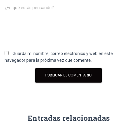
¿En qué estás pensando?
Guarda mi nombre, correo electrónico y web en este
navegador para la próxima vez que comente.
Entradas relacionadas