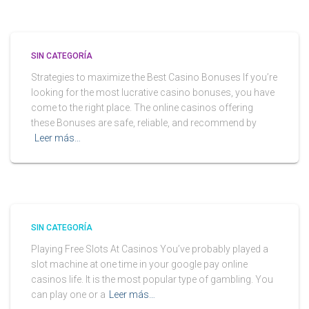
SIN CATEGORÍA
Strategies to maximize the Best Casino Bonuses If you’re
looking for the most lucrative casino bonuses, you have
come to the right place. The online casinos offering
these Bonuses are safe, reliable, and recommend by
Leer más…
SIN CATEGORÍA
Playing Free Slots At Casinos You’ve probably played a
slot machine at one time in your google pay online
casinos life. It is the most popular type of gambling. You
can play one or a
Leer más…