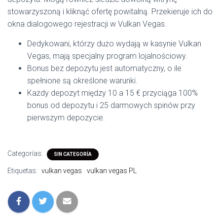
stowarzyszoną i kliknąć ofertę powitalną. Przekieruje ich do
okna dialogowego rejestracji w Vulkan Vegas.
Dedykowani, którzy dużo wydają w kasynie Vulkan
Vegas, mają specjalny program lojalnościowy.
Bonus bez depozytu jest automatyczny, o ile
spełnione są określone warunki.
Każdy depozyt między 10 a 15 € przyciąga 100%
bonus od depozytu i 25 darmowych spinów przy
pierwszym depozycie.
Categorías:
SIN CATEGORÍA
Etiquetas:
vulkan vegas
vulkan vegas PL