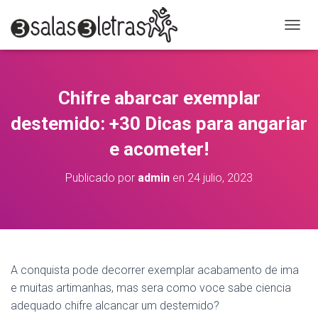
C
A
M
B
I
Chifre abarcar exemplar
A
R
destemido: +30 Dicas para angariar
M
O
e acometer!
D
O
Publicado por
admin
en
24 julio, 2023
D
E
N
A
V
E
G
A conquista pode decorrer exemplar acabamento de ima
A
e muitas artimanhas, mas sera como voce sabe ciencia
C
adequado chifre alcancar um destemido?
I