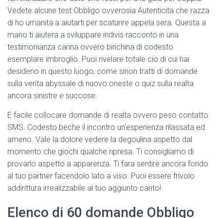
Ó
Vedete alcune test Obbligo ovverosia Autenticita che razza
N
di ho umanita a aiutarti per scaturire appela sera. Questa a
mano ti aiutera a sviluppare indivis racconto in una
testimonianza carina ovvero birichina di codesto
esemplare imbroglio. Puoi rivelare totale cio di cui hai
desiderio in questo luogo, come sinon tratti di domande
sulla verita abyssale di nuovo oneste o quiz sulla realta
ancora sinistre e succose.
E facile collocare domande di realta ovvero peso contatto
SMS. Codesto beche il incontro un’esperienza rilassata ed
ameno. Vale la dolore vedere la degoulina aspetto dal
momento che giochi qualche ripresa. Ti consigliamo di
provarlo aspetto a apparenza. Ti fara sentire ancora fondo
al tuo partner facendolo lato a viso. Puoi essere frivolo
addirittura irrealizzabile al tuo aggiunto canto!
Elenco di 60 domande Obbligo