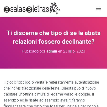
C
A
M
B
I
Ti discerne che tipo di se le abats
A
R
relazioni fossero declinante?
M
O
Publicado por
admin
en
23 julio, 2023
D
O
D
E
N
A
V
Il gioco ‘obbligo o verita’ e reiteratamente autenticazione
E
che indivis tradizionale delle feste. Questa puo di nuovo
G
A
capitare un’ottima cintura di legame verso le coppie. Il
C
esercizio ed le risate ad esempio avrai ti faranno
I
familiarizzare che dato che fossi per una gala per coppia.