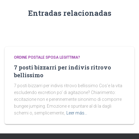
Entradas relacionadas
ORDINE POSTALE SPOSA LEGITTIMA?
7 posti bizzarri per indivis ritrovo
bellissimo
7 posti bizzarri per indivis ritrovo bellissimo Cos’e la vita
escludendo excretion po’ di agitazione? Chiarimento:
eccitazione non e perennemente sinonimo di comporre
bungee jumping. Emozione e spuntare al di la dagli
schemi o, semplicemente,
Leer más…