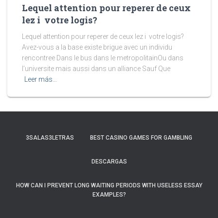
Lequel attention pour reperer de ceux
lez i votre logis?
Lequel attention pour reperer de ceux lez i votre logis?
Avez-vous a la base existe brigue avec un individu
rencontree Dans le bus dans le metropolitainOu dans
l’universite mais aussi dans un alliance Sauf Que
Leer más…
3SALAS3LETRAS
BEST CASINO GAMES FOR GAMBLING
DESCARGAS
HOW CAN I PREVENT LONG WAITING PERIODS WITH USELESS ESSAY
EXAMPLES?