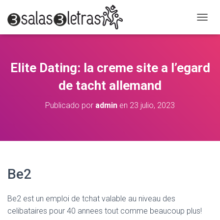
C
A
M
B
I
Elite Dating: la creme site a l’egard
A
R
de tacht allemand
M
O
Publicado por
admin
en
23 julio, 2023
D
O
D
E
N
A
V
Be2
E
G
A
Be2 est un emploi de tchat valable au niveau des
C
celibataires pour 40 annees tout comme beaucoup plus!
I