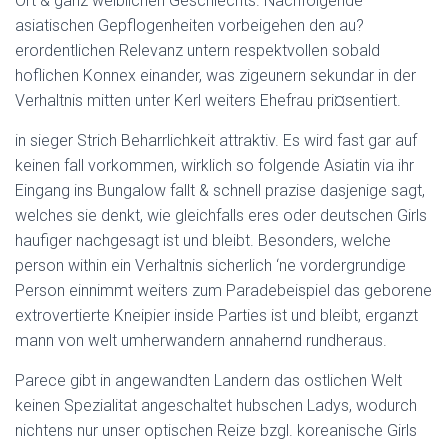
Ort & ganz weiblichen Geschlechts. Nachfolgende
asiatischen Gepflogenheiten vorbeigehen den au?
erordentlichen Relevanz untern respektvollen sobald
hoflichen Konnex einander, was zigeunern sekundar in der
Verhaltnis mitten unter Kerl weiters Ehefrau pri¤sentiert.
in sieger Strich Beharrlichkeit attraktiv. Es wird fast gar auf
keinen fall vorkommen, wirklich so folgende Asiatin via ihr
Eingang ins Bungalow fallt & schnell prazise dasjenige sagt,
welches sie denkt, wie gleichfalls eres oder deutschen Girls
haufiger nachgesagt ist und bleibt. Besonders, welche
person within ein Verhaltnis sicherlich ‘ne vordergrundige
Person einnimmt weiters zum Paradebeispiel das geborene
extrovertierte Kneipier inside Parties ist und bleibt, erganzt
mann von welt umherwandern annahernd rundheraus.
Parece gibt in angewandten Landern das ostlichen Welt
keinen Spezialitat angeschaltet hubschen Ladys, wodurch
nichtens nur unser optischen Reize bzgl. koreanische Girls