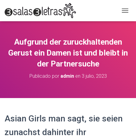
C
A
M
B
I
Aufgrund der zuruckhaltenden
A
R
Gerust ein Damen ist und bleibt in
M
O
der Partnersuche
D
O
Publicado por
admin
en
3 julio, 2023
D
E
N
A
V
E
G
Asian Girls man sagt, sie seien
A
C
zunachst dahinter ihr
I