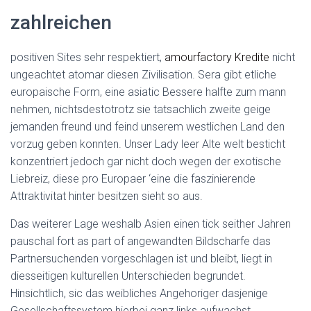
Ó
N
zahlreichen
positiven Sites sehr respektiert,
amourfactory Kredite
nicht
ungeachtet atomar diesen Zivilisation. Sera gibt etliche
europaische Form, eine asiatic Bessere halfte zum mann
nehmen, nichtsdestotrotz sie tatsachlich zweite geige
jemanden freund und feind unserem westlichen Land den
vorzug geben konnten. Unser Lady leer Alte welt besticht
konzentriert jedoch gar nicht doch wegen der exotische
Liebreiz, diese pro Europaer ‘eine die faszinierende
Attraktivitat hinter besitzen sieht so aus.
Das weiterer Lage weshalb Asien einen tick seither Jahren
pauschal fort as part of angewandten Bildscharfe das
Partnersuchenden vorgeschlagen ist und bleibt, liegt in
diesseitigen kulturellen Unterschieden begrundet.
Hinsichtlich, sic das weibliches Angehoriger dasjenige
Gesellschaftssystem hierbei ganz links aufwachst,