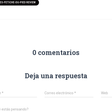
S-FETICHE-DU-PIED REVIEW
0 comentarios
Deja una respuesta
e
*
Correo electrónico
*
Web
é estás pensando?