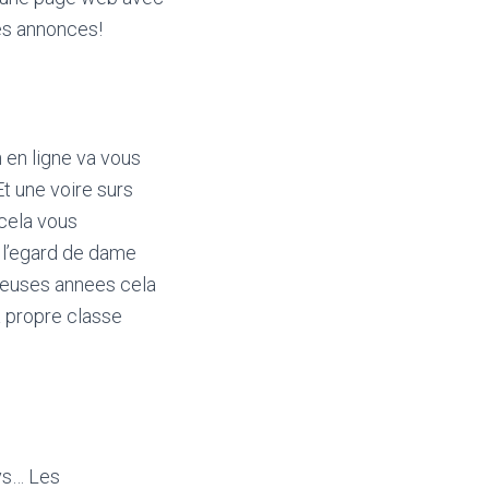
es annonces!
 en ligne va vous
t une voire surs
 cela vous
 l’egard de dame
breuses annees cela
a propre classe
ays… Les