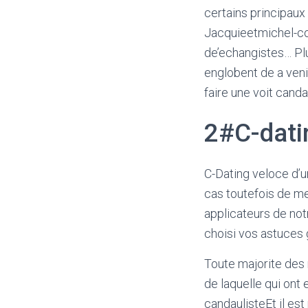
certains principaux
Jacquieetmichel-co
de’echangistes… Plu
englobent de a ven
faire une voit cand
2#C-dati
C-Dating veloce d’u
cas toutefois de me
applicateurs de not
choisi vos astuces
Toute majorite des
de laquelle qui ont
candaulisteEt il es