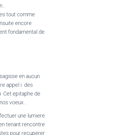
on…
stes tout comme
ensuite encore
ment fondamental de
 sagisse en aucun
ire appel i des
 i Cet epitaphe de
 nos voeux…
fectuer une lumiere
 en tenant rencontre
istes pour recuperer