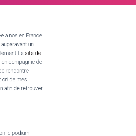
ee a nos en France…
t auparavant un
palement Le
site de
s en compagnie de
ec rencontre
 cri de mes
n afin de retrouver
lon le podium