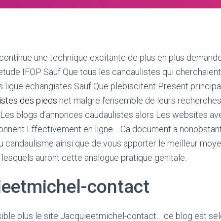
continue une technique excitante de plus en plus demand
etude IFOP Sauf Que tous les candaulistes qui cherchaien
s ligue echangistes Sauf Que plebiscitent Present princi
istes des pieds
net malgre l’ensemble de leurs recherche
 Les blogs d’annonces caudaulistes alors Les websites av
onnent Effectivement en ligne… Ca document a nonobstant
au candaulisme ainsi que de vous apporter le meilleur moye
, lesquels auront cette analogue pratique genitale.
eetmichel-contact
ble plus le site Jacquieetmichel-contact… ce blog est se