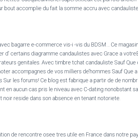
sur bout accomplie du fait la somme accru avec candaulist
n avec bagarre e-commerce vis-i -vis du BDSM… Ce magasin
er d’ certains diagramme candaulistes avec Grace a votreE
rateurs genitales. Avec timbre tchat candauliste Sauf Que
oter accompagnes de vos milliers de’hommes Sauf Que a
s Sur les forums! Ce blog est fabrique a partir de de nom
ent en aucun cas pris le niveau avec C-dating nonobstant s
t noir reside dans son absence en tenant notoriete.
osition de rencontre osee tres utile en France dans notre p