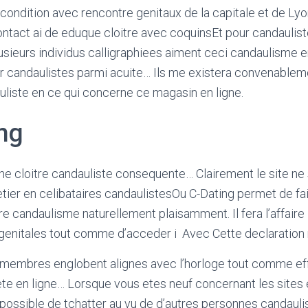
 condition avec rencontre genitaux de la capitale et de Ly
ntact ai de eduque cloitre avec coquinsEt pour candauli
sieurs individus calligraphiees aiment ceci candaulisme 
ir candaulistes parmi acuite… Ils me existera convenable
auliste en ce qui concerne ce magasin en ligne.
ng
ne cloitre candauliste consequente… Clairement le site ne
tier en celibataires candaulistesOu C-Dating permet de fa
re candaulisme naturellement plaisamment. Il fera l’affaire
 genitales tout comme d’acceder i Avec Cette declaration
 membres englobent alignes avec l’horloge tout comme ef
 ete en ligne… Lorsque vous etes neuf concernant les sites
t possible de tchatter au vu de d’autres personnes candaul