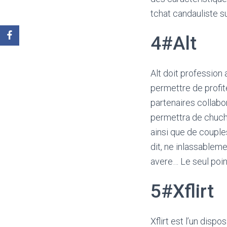
tchat candauliste 
4#Alt
Alt doit professio
permettre de profit
partenaires collabo
permettra de chuch
ainsi que de couple
dit, ne inlassablem
avere… Le seul poin
5#Xflirt
Xflirt est l’un disp