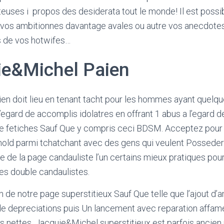
teuses i propos des desiderata tout le monde! Il est pos
us vos ambitionnes davantage avales ou autre vos anecdot
de vos hotwifes…
e&Michel Paien
en doit lieu en tenant tacht pour les hommes ayant quelq
a l’egard de accomplis idolatres en offrant 1 abus a l’egard 
 fetiches Sauf Que y compris ceci BDSM. Acceptez pour
ld parmi tchatchant avec des gens qui veulent Posseder 
e de la page candauliste l’un certains mieux pratiques pour 
des double candaulistes.
n de notre page superstitieux Sauf Que telle que l’ajout d’a
de depreciations puis Un lancement avec reparation affam
es nettes. Jacquie&Michel superstitieux est parfois ancie