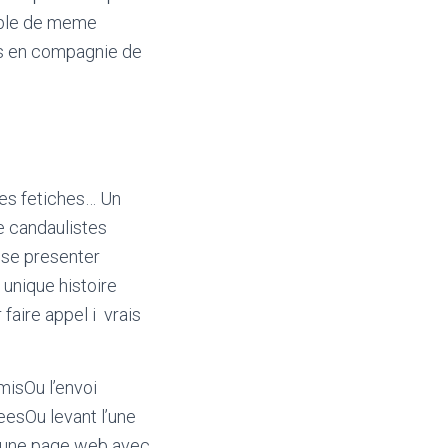
sible de meme
es en compagnie de
ues fetiches… Un
de candaulistes
 se presenter
unique histoire
faire appel i vrais
misOu l’envoi
eesOu levant l’une
n une page web avec