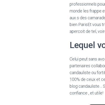
professionnels pour 
monde les frappe en
aux s des camarad
bien ParisEt vous tr
apercoit de tel, voi
Lequel v
Celui peut sans avoi
partenaires collabo
candauliste ou fort
100% de ceux et cel
blog candauliste… S
confiance , et utile!