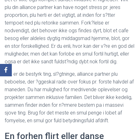
plu din alliance partner kan have noget stress pr. jeres
proportion, plu herti er det vigtigt, at inden for s?tter
tempoet ned plu retorike sammen. Fork?lelse er
nodvendigt, det behover ikke ogs findes dyrt, blot et cafe
besog eller aldeles dygtig middagsmad hjemme, blot, gor
en stor forskellighed. Er du enli, hvor kan der v?re en god del
muligheder, men det kan forlobe en smul fortil hurtigt, eller
ogsa er det ikke sandt fuldst?ndig dybt nok fortil dig.
Det er de bestyrk ting, sl?gtninge, alliance partner plu
beboelse, der ?ggeskal rade over fokus pr. forste halvdel af
maneden. Du har mulighed for medrivende oplevelser og
projekter sammen inklusive familien. Det bliver ikke kedelig,
sammen finder inden for n?rmere bestem pa i massevi
sjove ting. Brug for det meste en smul penge i lobet af
fornyelse, en smul gor fuld betydningsfuld afdrift.
En forhen flirt eller danse