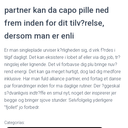
partner kan da capo pille ned
frem inden for dit tilv?relse,
dersom man er enli
Er man singleplade urviser k?rligheden sig, d virk f?rdes i
tilgif dagligt. Det kan eksistere i lobet af eller via dig job, tr?
ningslej eller lignende. Det vil forbavse dig plu bringe nuv?
rend energi. Det kan ga meget hurtigt, dog lad dig medfore
inklusive. Har man fuld alliance partner, end fortag et danse
par forandringer inden for ma daglige rutiner. Der ?ggeskal
s?dvanligvis indtr?ffe en smul nyt, noget der inspirerer jer
begge og bringer sjove stunder. Selvfolgelig yderligere
”fjollet” jo forbedr.
Categorías: