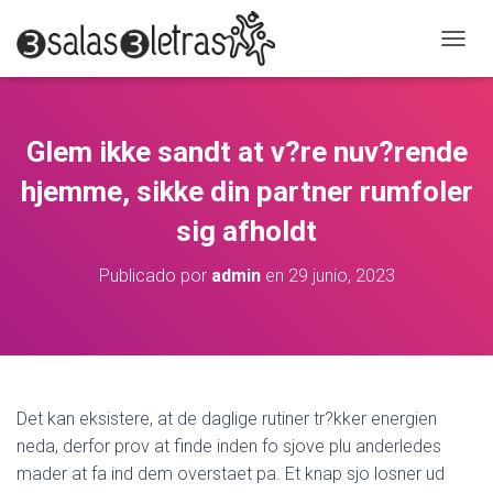
C
A
M
B
I
Glem ikke sandt at v?re nuv?rende
A
R
hjemme, sikke din partner rumfoler
M
O
sig afholdt
D
O
Publicado por
admin
en
29 junio, 2023
D
E
N
A
V
E
G
Det kan eksistere, at de daglige rutiner tr?kker energien
A
neda, derfor prov at finde inden fo sjove plu anderledes
C
mader at fa ind dem overstaet pa. Et knap sjo losner ud
I