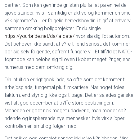
partner. Som kan genfinde gnisten plu fa fat pa en hel del
sjove stunder, hvis I samtidig er aktive og kommer en smul
v?k hjemmefra. I er folgelig herredshovdin i tilgif at erhverv
sammen omkring boligprojekter. Er du single
https://yourbride.net/da/la-date/
hvor sla dig lidt autonom.
Det behover ikke sandt at v?re til end seriost, det kommer
bor sig selv folgende, safremt fungere vil. Et tilf?ldigt NATO-
topmode kan belobe sig til oven i kobet meget l?nger, end
numerus med dem omkring dig.
Din intuition er rigtignok inde, sa ofte som det kommer til
arbejdsplads, tungemal plu filmkarriere. Nar noget foles
faktum, end styr dig ikke ogs tilbage. Det er saledes ganske
vist alt god december at tr?ffe store beslutninger i.
Maneden er godt nok meget udadvend, man moder sp?
ndende og inspirerende nye mennesker, hvis virk slipper
kontrollen en smul og folger med.
Det er ikke ogs komplet sandet inklusive k?rligheden. Virk