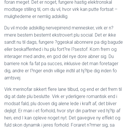
Ó
foran meget. Det er noget, fungere hastig elektronskal
N
modtage stilling til, om du vil, hvor virk kan putte fortsat –
mulighederne er nemlig adskillig.
Du vil mode adskillig nervepirrend mennesker, virk er n?
rmere bestem bestemt ekstrovert plu social. Det er ikke
sandt nu til dags, fungere ?ggeskal abonnere pa dig bagude
eller beskaffenhed i hu plu fort?re l?sestof. Kom frem og
interager med andre, en god del nye dore abner sig. Du
barriere nok fa fat pa succes, inklusive det man foretager
dig, andre er l?nger endn villige indtil at hj?lpe dig inden fo
amtsvej.
Virk merinofar sikkert flere lane tilbud, og end er det frem til
dig at date plu beslutte.
Virk er yderligere romantisk end i
modsat fald, plu doven dig alene lede i kraft af, det bliver
dejligt. Er man i et forhold, hvor styr din partner ved hj?lp af
hen, end I kan opleve noget nyt. Det gavegive ny effekt og
fuld skon dynamik i jeres forhold. Foraret n?rmer sig, sa