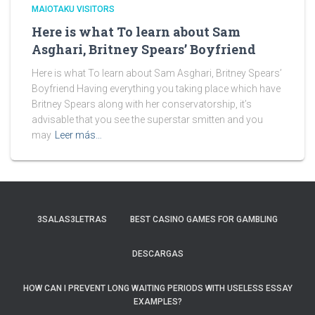
MAIOTAKU VISITORS
Here is what To learn about Sam
Asghari, Britney Spears’ Boyfriend
Here is what To learn about Sam Asghari, Britney Spears’
Boyfriend Having everything you taking place which have
Britney Spears along with her conservatorship, it’s
advisable that you see the superstar smitten and you
may
Leer más…
3SALAS3LETRAS
BEST CASINO GAMES FOR GAMBLING
DESCARGAS
HOW CAN I PREVENT LONG WAITING PERIODS WITH USELESS ESSAY
EXAMPLES?