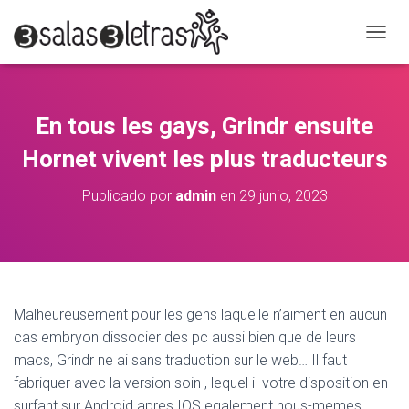
C
A
M
B
I
En tous les gays, Grindr ensuite
A
R
Hornet vivent les plus traducteurs
M
O
Publicado por
admin
en
29 junio, 2023
D
O
D
E
N
A
V
Malheureusement pour les gens laquelle n’aiment en aucun
E
cas embryon dissocier des pc aussi bien que de leurs
G
A
macs, Grindr ne ai sans traduction sur le web… Il faut
C
fabriquer avec la version soin , lequel i votre disposition en
I
surfant sur Android apres IOS egalement nous-memes