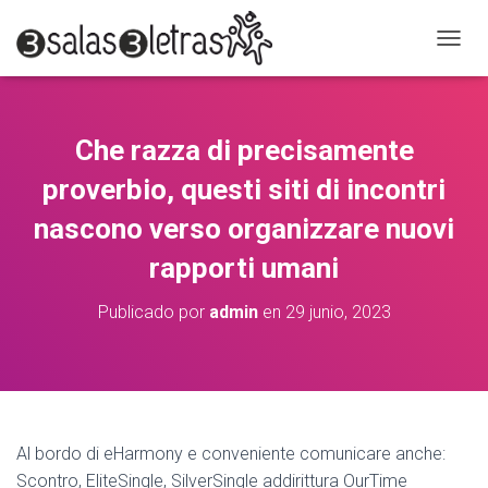
C
A
M
B
I
Che razza di precisamente
A
R
proverbio, questi siti di incontri
M
O
nascono verso organizzare nuovi
D
rapporti umani
O
D
E
Publicado por
admin
en
29 junio, 2023
N
A
V
E
G
A
C
Al bordo di eHarmony e conveniente comunicare anche:
I
Scontro, EliteSingle, SilverSingle addirittura OurTime