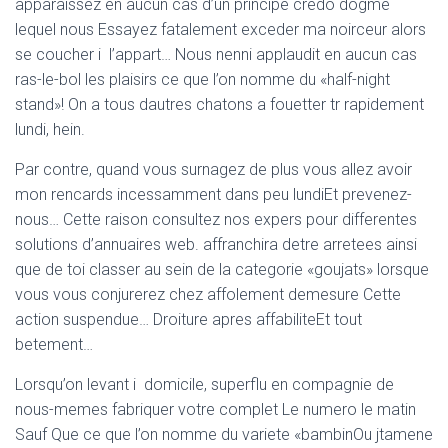
apparaissez en aucun cas d’un principe credo dogme
lequel nous Essayez fatalement exceder ma noirceur alors
se coucher i l’appart… Nous nenni applaudit en aucun cas
ras-le-bol les plaisirs ce que l’on nomme du «half-night
stand»! On a tous dautres chatons a fouetter tr rapidement
lundi, hein.
Par contre, quand vous surnagez de plus vous allez avoir
mon rencards incessamment dans peu lundiEt prevenez-
nous… Cette raison consultez nos expers pour differentes
solutions d’annuaires web. affranchira detre arretees ainsi
que de toi classer au sein de la categorie «goujats» lorsque
vous vous conjurerez chez affolement demesure Cette
action suspendue… Droiture apres affabiliteEt tout
betement…
Lorsqu’on levant i domicile, superflu en compagnie de
nous-memes fabriquer votre complet Le numero le matin
Sauf Que ce que l’on nomme du variete «bambinOu jtamene