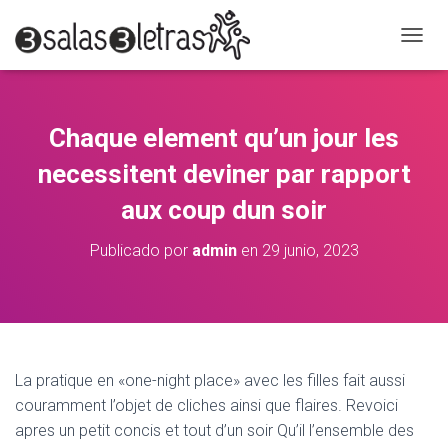
C
A
M
B
I
Chaque element qu’un jour les
A
R
necessitent deviner par rapport
M
O
aux coup dun soir
D
O
Publicado por
admin
en
29 junio, 2023
D
E
N
A
V
E
G
La pratique en «one-night place» avec les filles fait aussi
A
couramment l’objet de cliches ainsi que flaires. Revoici
C
apres un petit concis et tout d’un soir Qu’il l’ensemble des
I