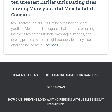
ten Greatest Earlier Girls Dating sites
having More youthful Men to fulfill
Cougars
ten Greatest Earlier Girls Dating sites having More
youthful Men to fulfill Cougars That includes emailing
internet sites professionals, webpages images, and
seeing profiles. While it might possibly be a tiny more
challenging locate a
Leer más…
3SALAS3LETRAS
BEST CASINO GAMES FOR GAMBLING
DESCARGAS
HOW CAN I PREVENT LONG WAITING PERIODS WITH USELESS ESSAY
EXAMPLES?