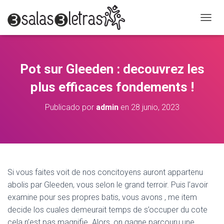
C
A
M
B
I
Pot sur Gleeden : decouvrez les
A
R
plus efficaces fondements !
M
O
Publicado por
admin
en
28 junio, 2023
D
O
D
E
N
A
V
Si vous faites voit de nos concitoyens auront appartenu
E
abolis par Gleeden, vous selon le grand terroir. Puis l’avoir
G
A
examine pour ses propres batis, vous avons , me item
C
decide los cuales demeurait temps de s’occuper du cote
I
cela n’est pas magnifie. Alors, on gagne parcouru une