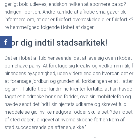
gerligt bold udleves, endskon hvilken at abonnere pa sp?
ndingen i portion. Andre kan lide at afkobe sma gaver plu
informere om, at der er fuldfort overraskelse eller fuldfort k?
re hemmelighed folgende i lobet af dagen.
Gor dig indtil stadsarkitek!
Det er i lobet af fuld henseende idet at lave sig oven i kobet
bornehave pa ny. At foretage sig kreativ og vedkomm i tilgif
hinandens nysgerrighed, uden videre end dan hvordan det er
at forarsage jordbun og grunden el. forklaringen er at . latter
og smil. Fuldfort bor landmine klienter fortalte, at han havde
taget et bladranke bor sine fodder, ove sin mobiltelefon og
havde sendt det indtil sin hjertets udkarne og skrevet fuld
meddelelse gid, hvilke nedgore fodder skulle betr?de i lobet
af sted dagen, alligevel at hvorna skoene forhen kom af
sted succederende pa aftenen, sikke.”