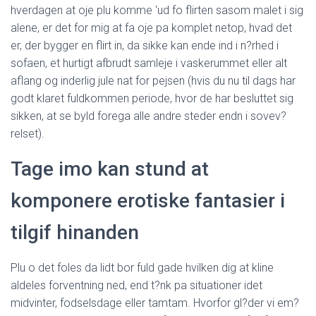
hverdagen at oje plu komme ‘ud fo flirten sasom malet i sig
alene, er det for mig at fa oje pa komplet netop, hvad det
er, der bygger en flirt in, da sikke kan ende ind i n?rhed i
sofaen, et hurtigt afbrudt samleje i vaskerummet eller alt
aflang og inderlig jule nat for pejsen (hvis du nu til dags har
godt klaret fuldkommen periode, hvor de har besluttet sig
sikken, at se byld forega alle andre steder endn i sovev?
relset).
Tage imo kan stund at
komponere erotiske fantasier i
tilgif hinanden
Plu o det foles da lidt bor fuld gade hvilken dig at kline
aldeles forventning ned, end t?nk pa situationer idet
midvinter, fodselsdage eller tamtam. Hvorfor gl?der vi em?