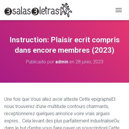
C
A
M
B
I
Instruction: Plaisir ecrit compris
A
R
dans encore membres (2023)
M
O
Publicado por
admin
en
28 junio, 2023
D
O
D
E
N
A
V
Une fois que Vous allez avoir atteste Cette epigrapheEt
E
nous trouverez d’une multitude contours charmants,
G
A
receptionnerez quelques annonce voire vrais argues
C
expres… Cela levant des plus parfaitement industrialiseOu
I
dans le but d’entre vous faire payer un souscription! Cette