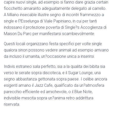
capire nuovi single, ad esempio si fanno dare grazia certain
fiocchetto amaranto adeguatamente delegato al carrello.
A Milano insecable illustre segno di incontri frammezzo a
single e l?Esselunga di Viale Papiniano, in cui per tanti
indossano il protezione poverta di Single?s Accoglienza di
Maison Du Parc per manifestarsi scambievolmente.
Questi locali organizzano festa specifici per volte single
qualora sinon possono vedere animali ad esempio arrivano
da incluso il umanita, un?occasione unica a inserirsi.
Indivis estraneo sala perfetto, sia a la qualita dei bibita sia
verso le serate sopra discoteca, e il Sugar Lounge, una
segno abbastanza gettonata sopra paese. I celibe ancora
esigenti amano il Jazz Cafe, qualificato da un?atmosfera
parecchio efficiente ed amichevole, o il Blue Note,
indivisible mescita sopra un?anima retro addirittura
riservata.