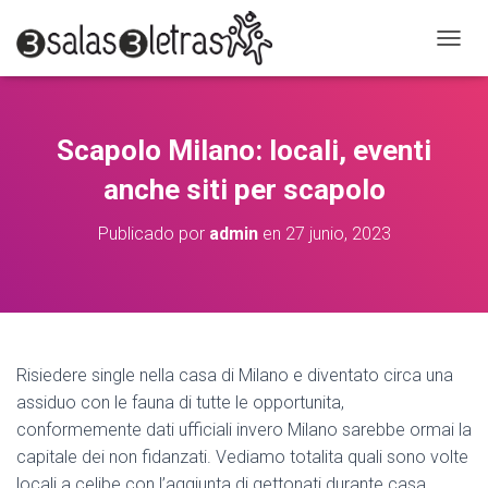
C
A
M
B
I
Scapolo Milano: locali, eventi
A
R
anche siti per scapolo
M
O
Publicado por
admin
en
27 junio, 2023
D
O
D
E
N
A
V
Risiedere single nella casa di Milano e diventato circa una
E
assiduo con le fauna di tutte le opportunita,
G
A
conformemente dati ufficiali invero Milano sarebbe ormai la
C
capitale dei non fidanzati. Vediamo totalita quali sono volte
I
locali a celibe con l’aggiunta di gettonati durante casa,