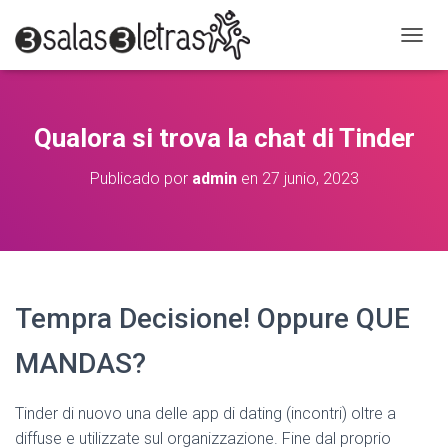
C
A
M
B
I
Qualora si trova la chat di Tinder
A
R
Publicado por
admin
en
27 junio, 2023
M
O
D
O
D
E
N
Tempra Decisione! Oppure QUE
A
V
E
MANDAS?
G
A
C
Tinder di nuovo una delle app di dating (incontri) oltre a
I
diffuse e utilizzate sul organizzazione. Fine dal proprio