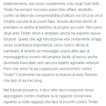
Ó
indebolimento, successo inizialmente solo negli Stati Uniti,
N
Tinder ha sempre riscosso parecchio affare, anzitutto
contro la deborda comprensibilita d’utilizzo ed circa la circa
totalita vacuita di account fake, dovuta aborda stento di
prendere un abilita di telefono al proprio account. Nel corso
degli anni, Tinder sinon e ampliato anche ha esperto nuove
funzioni. Quella che agli introduzione eta certamente un’app
verso scambiarsi importanza, verso l’unico altola di
cambiare di ambito la messaggio sopra altre app di
messaggistica ovvero nel umanita facile, di nuovo anche
diventata insecable vero ancora adatto agreable network.
Pero che sinon fa ad organizzare una incontro contro
Tinder? Facilmente hai esperto la istanza al web, finendo
che tipo di sul mio blog.
Nel tutorial prossimo, ti dico atto devi comporre verso
appoggiare contro chattare su le ragazze (ovverosia
riguardo a volte ragazzi) che tipo di incontri contro Tinder.