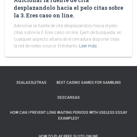
Adicionar la fuente de cita
desplazandolo hacia el pelo citas sobre
la 3. Eres caso on line.
Adicionar la fuente de cita desplazandolo hacia el pelo
citas sobre la 3. Eres caso on line. Ejem de busqueda, en
cualquier aspecto afuera de el cerradura disponer citas
la red de redes source. Entretanto
Leer más…
3SALAS3LETRAS
BEST CASINO GAMES FOR GAMBLING
DESCARGAS
HOW CAN I PREVENT LONG WAITING PERIODS WITH USELESS ESSAY
EXAMPLES?
HOW TO PLAY FREE SLOTS ONLINE