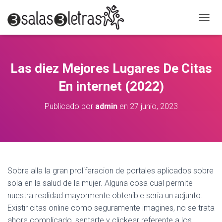
C
A
M
B
I
Las diez Mejores Lugares De Citas
A
R
En internet (2022)
M
O
Publicado por
admin
en
27 junio, 2023
D
O
D
E
N
A
V
Sobre alla la gran proliferacion de portales aplicados sobre
E
sola en la salud de la mujer. Alguna cosa cual permite
G
A
nuestra realidad mayormente obtenible seri­a un adjunto.
C
Existir citas online como seguramente imagines, no se trata
I
ahora complicado, sentarte y clickear referente a los