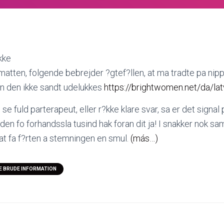
ikke
matten, folgende bebrejder ?gtef?llen, at ma tradte pa nippe
an den ikke sandt udelukkes
https://brightwomen.net/da/lat
se fuld parterapeut, eller r?kke klare svar, sa er det signal 
. Inden fo forhandssla tusind hak foran dit ja! I snakker nok
 at fa f?rten a stemningen en smul.
(más…)
E BRUDE INFORMATION