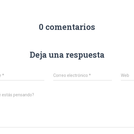
0 comentarios
Deja una respuesta
e
*
Correo electrónico
*
Web
é estás pensando?