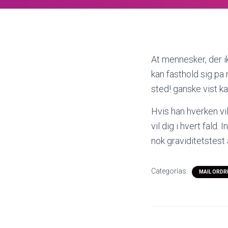
At mennesker, der 
kan fasthold sig pa 
sted! ganske vist k
Hvis han hverken vil 
vil dig i hvert fald
nok graviditetstest
Categorías:
MAIL ORDR