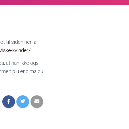
t til siden hen af
viske-kvinder/
.
pa, at han ikke ogs
 sammen plu end ma du