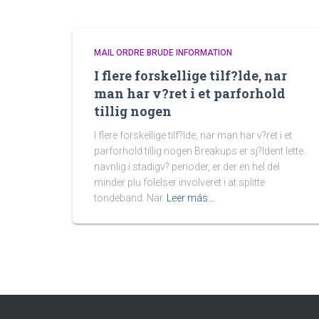
MAIL ORDRE BRUDE INFORMATION
I flere forskellige tilf?lde, nar
man har v?ret i et parforhold
tillig nogen
I flere forskellige tilf?lde, nar man har v?ret i et
parforhold tillig nogen Breakups er sj?ldent lette.
navnlig i stadigv? perioder, er der en hel del
minder plu folelser involveret i at splitte
tondeband. Nar
Leer más…