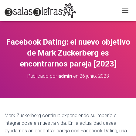
C
A
M
B
I
Facebook Dating: el nuevo objetivo
A
R
de Mark Zuckerberg es
M
O
encontrarnos pareja [2023]
D
O
Publicado por
admin
en
26 junio, 2023
D
E
N
A
V
E
G
Mark Zuckerberg continua expandiendo su imperio e
A
integrandose en nuestra vida. En la actualidad desea
C
ayudarnos an encontrar pareja con Facebook Dating, una
I