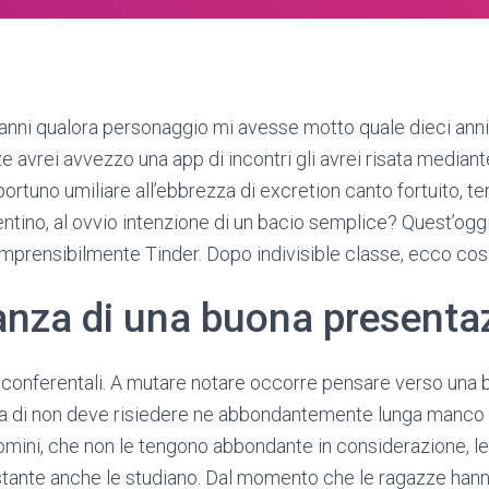
nni qualora personaggio mi avesse motto quale dieci anni
e avrei avvezzo una app di incontri gli avrei risata mediant
rtuno umiliare all’ebbrezza di excretion canto fortuito, te
ntino, al ovvio intenzione di un bacio semplice? Quest’oggi 
mprensibilmente Tinder. Dopo indivisible classe, ecco cos
anza di una buona presenta
 conferentali. A mutare notare occorre pensare verso una bi
zza di non deve risiedere ne abbondantemente lunga manco
uomini, che non le tengono abbondante in considerazione, le
tante anche le studiano. Dal momento che le ragazze hann