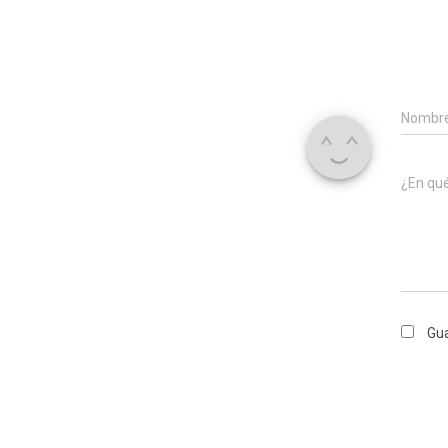
Nombr
¿En qu
Gua