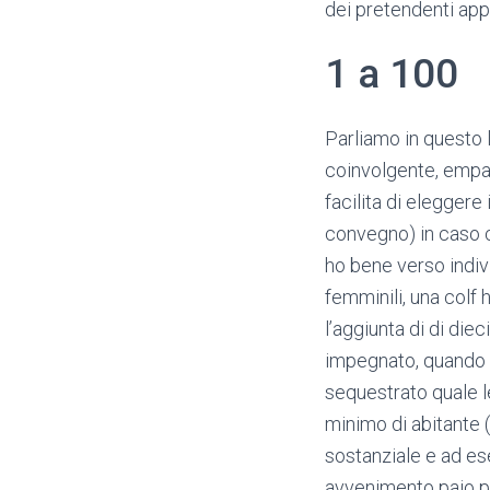
dei pretendenti app
1 a 100
Parliamo in questo l
coinvolgente, empat
facilita di elegger
convegno) in caso c
ho bene verso indiv
femminili, una colf
l’aggiunta di di di
impegnato, quando u
sequestrato quale le
minimo di abitante (
sostanziale e ad es
avvenimento paio pi