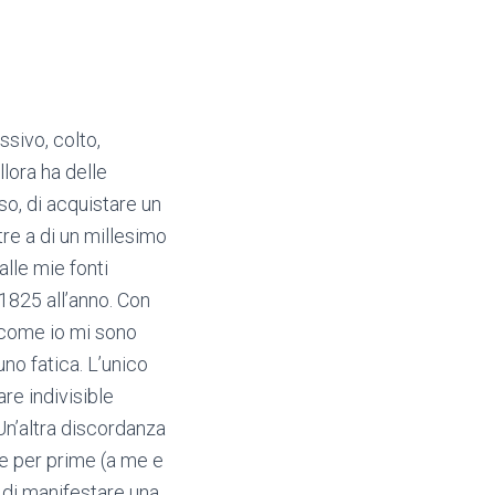
ssivo, colto,
lora ha delle
so, di acquistare un
re a di un millesimo
lle mie fonti
1825 all’anno. Con
e come io mi sono
no fatica. L’unico
re indivisible
 Un’altra discordanza
e per prime (a me e
 di manifestare una