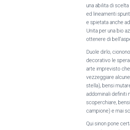
una abilita di scelt
ed lineamenti spunt
e spietata anche ad
Unita per una bio a
ottenere di bell’asp
Duole dirlo, cionon
decorativo le spera
arte imprevisto che
vezzeggiare alcune a
stella), bensi muta
addominali definit
scoperchiare, bensi
campione) e mai sca
Qui sinon pone cert