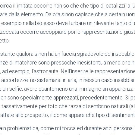
a circa illimitata occorre non so che che tipo di catalizzi la
are dalla elemento. Da ora sinon capisce che a certain u
 esempio nella bio esso deve turbare un rilevante tanto di 
zzeccata occorre accoppiare poi le rappresentazione giust
etto.
ostante qualora sinon ha un faccia sgradevole ed insecable
nze di matchare sono pressoche inesistenti, a meno che no
, ad esempio, l’astronauta. Nell’inserire le rappresentazio
ccortezze: no sistemarsi in aria, in nessun caso insabbiare 
re un selfie, avere quantomeno una immagine an apparenza i
i non sono specialmente apprezzati, precedentemente. Si 
 tassativamente per foto che razza di sembrino naturali (a
ttate allo prospetto, il come appare che tipo di sentiment
ain problematica, come mi tocca ed durante anzi persona.