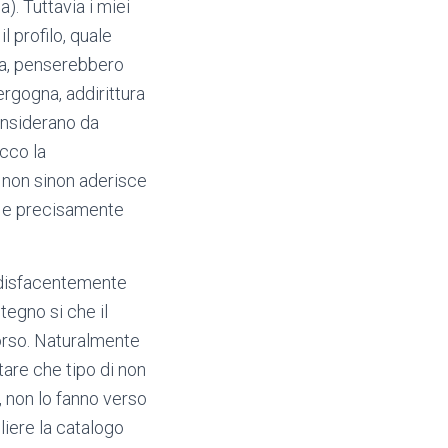
). Tuttavia i miei
l profilo, quale
za, penserebbero
rgogna, addirittura
onsiderano da
Ecco la
e non sinon aderisce
si e precisamente
oddisfacentemente
tegno si che il
orso. Naturalmente
tare che tipo di non
, non lo fanno verso
liere la catalogo