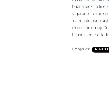
buona pick up line, 
vigoroso. Le rare d
insecable buon sist
excretion emoji. Co
hanno niente affatt
Categorías:
DIL MIL IT 