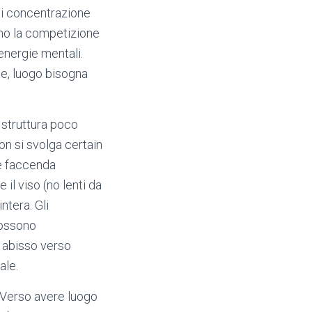
 lui concentrazione
omo la competizione
energie mentali.
e, luogo bisogna
 struttura poco
n si svolga certain
ne faccenda
il viso (no lenti da
ntera.
Gli
possono
l abisso verso
ale.
 Verso avere luogo