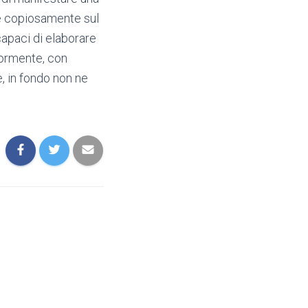
ade copiosamente sul
capaci di elaborare
iormente, con
, in fondo non ne