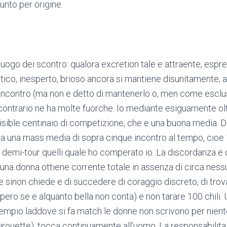
unto per origine.
uogo dei scontro: qualora excretion tale e attraente, espre
ico, inesperto, brioso ancora si mantiene disunitamente, al
e incontro (ma non e detto di mantenerlo o, men come esclu
ontrario ne ha molte fuorche. Io mediante esiguamente olt
isible centinaio di competizione, che e una buona media. Da
 ha una mass media di sopra cinque incontro al tempo, cioe 
eci demi-tour quelli quale ho comperato io. La discordanza 
na donna ottiene corrente totale in assenza di circa nessu
 sinon chiede e di succedere di coraggio discreto, di trova
pero se e alquanto bella non conta) e non tarare 100 chili.
empio laddove si fa match le donne non scrivono per nient
rouette), tocca continuamente all’uomo. La responsabilita