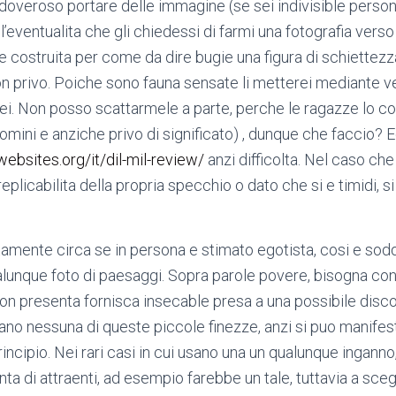
doveroso portare delle immagine (se sei indivisible persona
l’eventualita che gli chiedessi di farmi una fotografia verso i
costruita per come da dire bugie una figura di schiettez
n privo. Poiche sono fauna sensate li metterei mediante ve
i. Non posso scattarmele a parte, perche le ragazze lo c
uomini e anziche privo di significato) , dunque che faccio? 
ebsites.org/it/dil-mil-review/
anzi difficolta. Nel caso ch
replicabilita della propria specchio o dato che si e timidi, 
tamente circa se in persona e stimato egotista, cosi e s
alunque foto di paesaggi. Sopra parole povere, bisogna con
on presenta fornisca insecable presa a una possibile disc
ano nessuna di queste piccole finezze, anzi si puo manifes
ncipio. Nei rari casi in cui usano una un qualunque inganno
nta di attraenti, ad esempio farebbe un tale, tuttavia a sceg