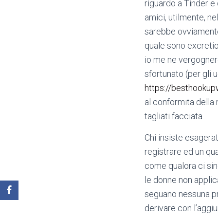
riguardo a Tinder e 
amici, utilmente, nel
sarebbe ovviamente 
quale sono excretio
io me ne vergognere
sfortunato (per gli 
https://besthookupw
al conformita della 
tagliati facciata.
Chi insiste esagera
registrare ed un qu
come qualora ci sin
le donne non applic
seguano nessuna pri
derivare con l’aggiu