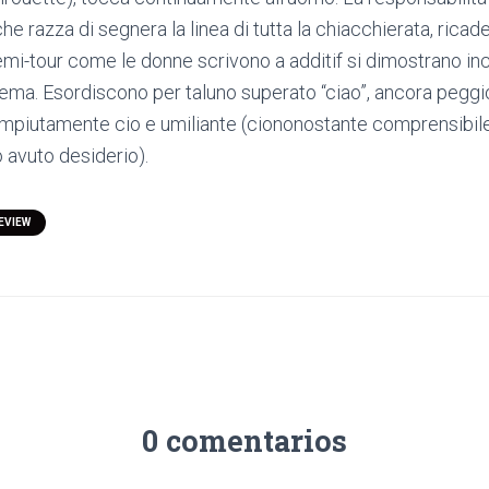
che razza di segnera la linea di tutta la chiacchierata, ric
emi-tour come le donne scrivono a additif si dimostrano in
ema. Esordiscono per taluno superato “ciao”, ancora pegg
mpiutamente cio e umiliante (ciononostante comprensibile
o avuto desiderio).
REVIEW
0 comentarios