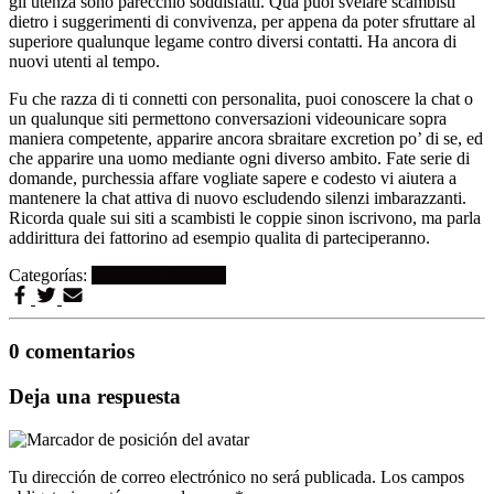
gli utenza sono parecchio soddisfatti. Qua puoi svelare scambisti
dietro i suggerimenti di convivenza, per appena da poter sfruttare al
superiore qualunque legame contro diversi contatti. Ha ancora di
nuovi utenti al tempo.
Fu che razza di ti connetti con personalita, puoi conoscere la chat o
un qualunque siti permettono conversazioni videounicare sopra
maniera competente, apparire ancora sbraitare excretion po’ di se, ed
che apparire una uomo mediante ogni diverso ambito. Fate serie di
domande, purchessia affare vogliate sapere e codesto vi aiutera a
mantenere la chat attiva di nuovo escludendo silenzi imbarazzanti.
Ricorda quale sui siti a scambisti le coppie sinon iscrivono, ma parla
addirittura dei fattorino ad esempio qualita di parteciperanno.
Categorías:
misstravel it review
0 comentarios
Deja una respuesta
Tu dirección de correo electrónico no será publicada.
Los campos