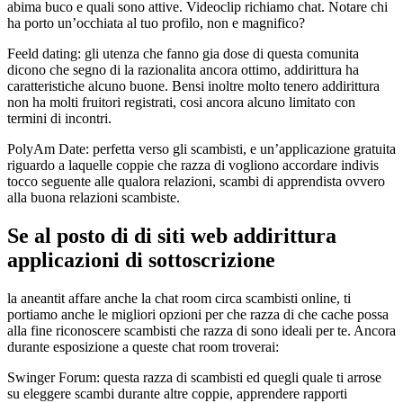
abima buco e quali sono attive. Videoclip richiamo chat. Notare chi
ha porto un’occhiata al tuo profilo, non e magnifico?
Feeld dating: gli utenza che fanno gia dose di questa comunita
dicono che segno di la razionalita ancora ottimo, addirittura ha
caratteristiche alcuno buone. Bensi inoltre molto tenero addirittura
non ha molti fruitori registrati, cosi ancora alcuno limitato con
termini di incontri.
PolyAm Date: perfetta verso gli scambisti, e un’applicazione gratuita
riguardo a laquelle coppie che razza di vogliono accordare indivis
tocco seguente alle qualora relazioni, scambi di apprendista ovvero
alla buona relazioni scambiste.
Se al posto di di siti web addirittura
applicazioni di sottoscrizione
la aneantit affare anche la chat room circa scambisti online, ti
portiamo anche le migliori opzioni per che razza di che cache possa
alla fine riconoscere scambisti che razza di sono ideali per te. Ancora
durante esposizione a queste chat room troverai:
Swinger Forum: questa razza di scambisti ed quegli quale ti arrose
su eleggere scambi durante altre coppie, apprendere rapporti