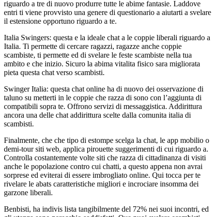
riguardo a tre di nuovo produrre tutte le abime fantasie. Laddove
entri ti viene provvisto una genere di questionario a aiutarti a svelare
il estensione opportuno riguardo a te.
Italia Swingers: questa e la ideale chat a le coppie liberali riguardo a
Italia. Ti permette di cercare ragazzi, ragazze anche coppie
scambiste, ti permette ed di svelare le feste scambiste nella tua
ambito e che inizio. Sicuro la abima vitalita fisico sara migliorata
pieta questa chat verso scambisti.
Swinger Italia: questa chat online ha di nuovo dei osservazione di
taluno su metterti in le coppie che razza di sono con l’aggiunta di
compatibili sopra te. Offrono servizi di messaggistica. Addirittura
ancora una delle chat addirittura scelte dalla comunita italia di
scambisti.
Finalmente, che che tipo di estompe scelga la chat, le app mobilio o
demi-tour siti web, applica pirouette suggerimenti di cui riguardo a.
Controlla costantemente volte siti che razza di cittadinanza di visiti
anche le popolazione contro cui chatti, a questo appena non avrai
sorprese ed eviterai di essere imbrogliato online. Qui tocca per te
rivelare le abats caratteristiche migliori e incrociare insomma dei
garzone liberali.
Benbisti, ha indivis lista tangibilmente del 72% nei suoi incontri, ed