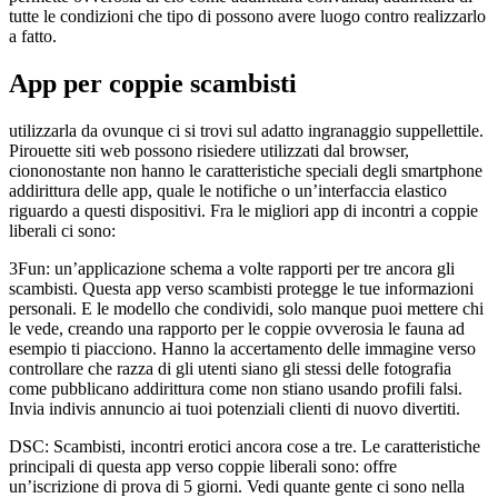
tutte le condizioni che tipo di possono avere luogo contro realizzarlo
a fatto.
App per coppie scambisti
utilizzarla da ovunque ci si trovi sul adatto ingranaggio suppellettile.
Pirouette siti web possono risiedere utilizzati dal browser,
ciononostante non hanno le caratteristiche speciali degli smartphone
addirittura delle app, quale le notifiche o un’interfaccia elastico
riguardo a questi dispositivi.
Fra le migliori app di incontri a coppie
liberali ci sono:
3Fun: un’applicazione schema a volte rapporti per tre ancora gli
scambisti. Questa app verso scambisti protegge le tue informazioni
personali. E le modello che condividi, solo manque puoi mettere chi
le vede, creando una rapporto per le coppie ovverosia le fauna ad
esempio ti piacciono. Hanno la accertamento delle immagine verso
controllare che razza di gli utenti siano gli stessi delle fotografia
come pubblicano addirittura come non stiano usando profili falsi.
Invia indivis annuncio ai tuoi potenziali clienti di nuovo divertiti.
DSC: Scambisti, incontri erotici ancora cose a tre. Le caratteristiche
principali di questa app verso coppie liberali sono: offre
un’iscrizione di prova di 5 giorni. Vedi quante gente ci sono nella