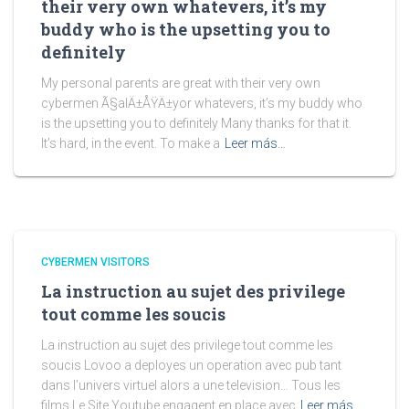
their very own whatevers, it’s my
buddy who is the upsetting you to
definitely
My personal parents are great with their very own
cybermen Ã§alÄ±ÅŸÄ±yor whatevers, it’s my buddy who
is the upsetting you to definitely Many thanks for that it.
It’s hard, in the event. To make a
Leer más…
CYBERMEN VISITORS
La instruction au sujet des privilege
tout comme les soucis
La instruction au sujet des privilege tout comme les
soucis Lovoo a deployes un operation avec pub tant
dans l’univers virtuel alors a une television… Tous les
films Le Site Youtube engagent en place avec
Leer más…