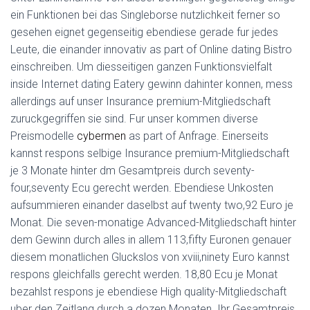
ein Funktionen bei das Singleborse nutzlichkeit ferner so
gesehen eignet gegenseitig ebendiese gerade fur jedes
Leute, die einander innovativ as part of Online dating Bistro
einschreiben. Um diesseitigen ganzen Funktionsvielfalt
inside Internet dating Eatery gewinn dahinter konnen, mess
allerdings auf unser Insurance premium-Mitgliedschaft
zuruckgegriffen sie sind. Fur unser kommen diverse
Preismodelle
cybermen
as part of Anfrage. Einerseits
kannst respons selbige Insurance premium-Mitgliedschaft
je 3 Monate hinter dm Gesamtpreis durch seventy-
four,seventy Ecu gerecht werden. Ebendiese Unkosten
aufsummieren einander daselbst auf twenty two,92 Euro je
Monat. Die seven-monatige Advanced-Mitgliedschaft hinter
dem Gewinn durch alles in allem 113,fifty Euronen genauer
diesem monatlichen Gluckslos von xviii,ninety Euro kannst
respons gleichfalls gerecht werden. 18,80 Ecu je Monat
bezahlst respons je ebendiese High quality-Mitgliedschaft
uber den Zeitlang durch a dozen Monaten. Ihr Gesamtpreis