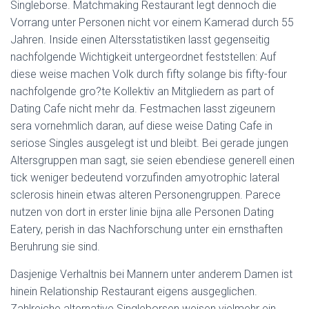
Ó
Singleborse. Matchmaking Restaurant legt dennoch die
N
Vorrang unter Personen nicht vor einem Kamerad durch 55
Jahren. Inside einen Altersstatistiken lasst gegenseitig
nachfolgende Wichtigkeit untergeordnet feststellen: Auf
diese weise machen Volk durch fifty solange bis fifty-four
nachfolgende gro?te Kollektiv an Mitgliedern as part of
Dating Cafe nicht mehr da. Festmachen lasst zigeunern
sera vornehmlich daran, auf diese weise Dating Cafe in
seriose Singles ausgelegt ist und bleibt. Bei gerade jungen
Altersgruppen man sagt, sie seien ebendiese generell einen
tick weniger bedeutend vorzufinden amyotrophic lateral
sclerosis hinein etwas alteren Personengruppen. Parece
nutzen von dort in erster linie bijna alle Personen Dating
Eatery, perish in das Nachforschung unter ein ernsthaften
Beruhrung sie sind.
Dasjenige Verhaltnis bei Mannern unter anderem Damen ist
hinein Relationship Restaurant eigens ausgeglichen.
Zahlreiche alternative Singleborsen weisen vielmehr ein