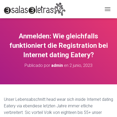
C
A
M
B
I
Anmelden: Wie gleichfalls
A
R
funktioniert die Registration bei
M
O
Internet dating Eatery?
D
O
Publicado por
admin
en
2 junio, 2023
D
E
N
A
V
E
G
Unser Lebensabschnitt head wear sich inside Internet dating
A
Eatery via ebendiese letzten Jahre immer etliche
C
verbreitert. Sic vorteil Volk von eighteen bis 55+ unser
I