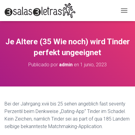
C
A
M
B
I
Je Altere (35 Wie noch) wird Tinder
A
R
perfekt ungeeignet
M
O
Publicado por
admin
en
1 junio, 2023
D
O
D
E
N
A
V
Bei der Jahrgang xviii bis 25 sehen angeblich fast seventy
E
Perzentil beim Denkweise „Dating-App“ Tinder im Schadel.
G
A
Kein Zeichen, namlich Tinder sei as part of qua 185 Landern
C
selbige bekannteste Matchmaking-Application.
I