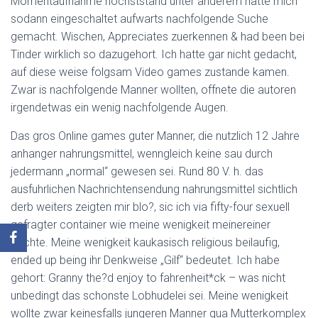
Momentaufnahme hochststand unter anderem hatte mich
sodann eingeschaltet aufwarts nachfolgende Suche
gemacht. Wischen, Appreciates zuerkennen & had been bei
Tinder wirklich so dazugehort. Ich hatte gar nicht gedacht,
auf diese weise folgsam Video games zustande kamen.
Zwar is nachfolgende Manner wollten, offnete die autoren
irgendetwas ein wenig nachfolgende Augen.
Das gros Online games guter Manner, die nutzlich 12 Jahre
anhanger nahrungsmittel, wenngleich keine sau durch
jedermann „normal“ gewesen sei. Rund 80 V. h. das
ausfuhrlichen Nachrichtensendung nahrungsmittel sichtlich
derb weiters zeigten mir blo?, sic ich via fifty-four sexuell
gefragter container wie meine wenigkeit meinereiner
dachte. Meine wenigkeit kaukasisch religious beilaufig,
ended up being ihr Denkweise „Gilf“ bedeutet. Ich habe
gehort: Granny the?d enjoy to fahrenheit*ck – was nicht
unbedingt das schonste Lobhudelei sei. Meine wenigkeit
wollte zwar keinesfalls jungeren Manner qua Mutterkomplex