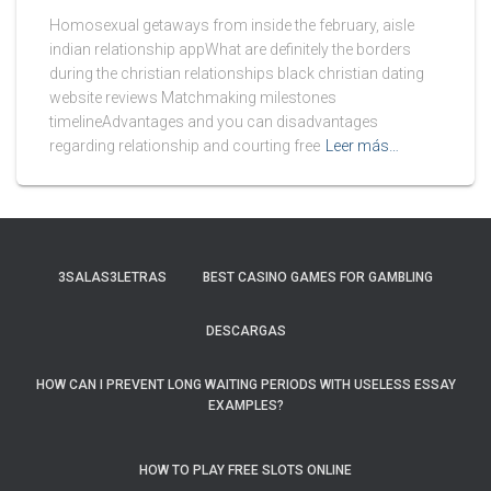
Homosexual getaways from inside the february, aisle
indian relationship appWhat are definitely the borders
during the christian relationships black christian dating
website reviews Matchmaking milestones
timelineAdvantages and you can disadvantages
regarding relationship and courting free
Leer más…
3SALAS3LETRAS
BEST CASINO GAMES FOR GAMBLING
DESCARGAS
HOW CAN I PREVENT LONG WAITING PERIODS WITH USELESS ESSAY
EXAMPLES?
HOW TO PLAY FREE SLOTS ONLINE