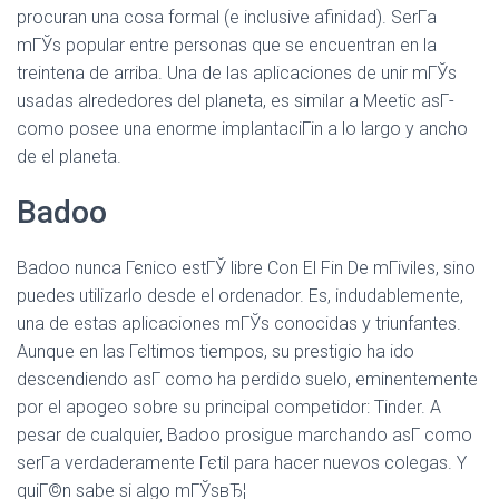
procuran una cosa formal (e inclusive afinidad). SerГ­a
mГЎs popular entre personas que se encuentran en la
treintena de arriba. Una de las aplicaciones de unir mГЎs
usadas alrededores del planeta, es similar a Meetic asГ­
como posee una enorme implantaciГіn a lo largo y ancho
de el planeta.
Badoo
Badoo nunca Гєnico estГЎ libre Con El Fin De mГіviles, sino
puedes utilizarlo desde el ordenador. Es, indudablemente,
una de estas aplicaciones mГЎs conocidas y triunfantes.
Aunque en las Гєltimos tiempos, su prestigio ha ido
descendiendo asГ­ como ha perdido suelo, eminentemente
por el apogeo sobre su principal competidor: Tinder. A
pesar de cualquier, Badoo prosigue marchando asГ­ como
serГ­a verdaderamente Гєtil para hacer nuevos colegas. Y
quiГ©n sabe si algo mГЎsвЂ¦