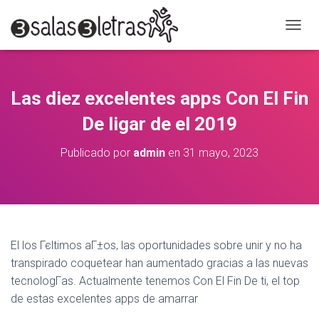
C
A
M
B
I
Las diez excelentes apps Con El Fin
A
R
De ligar de el 2019
M
O
Publicado por
admin
en
31 mayo, 2023
D
O
D
E
N
A
V
El los Гєltimos aГ±os, las oportunidades sobre unir y no ha
E
transpirado coquetear han aumentado gracias a las nuevas
G
A
tecnologГ­as. Actualmente tenemos Con El Fin De ti, el top
C
de estas excelentes apps de amarrar
I