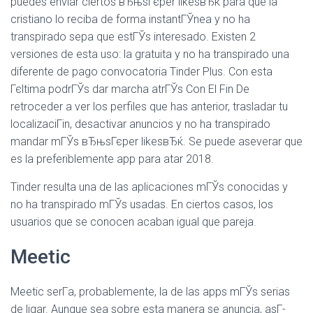
puedes enviar ciertos вЂњsГєper likesвЂќ para que la
cristiano lo reciba de forma instantГЎnea y no ha
transpirado sepa que estГЎs interesado. Existen 2
versiones de esta uso: la gratuita y no ha transpirado una
diferente de pago convocatoria Tinder Plus. Con esta
Гєltima podrГЎs dar marcha atrГЎs Con El Fin De
retroceder a ver los perfiles que has anterior, trasladar tu
localizaciГіn, desactivar anuncios y no ha transpirado
mandar mГЎs вЂњsГєper likesвЂќ. Se puede aseverar que
es la preferiblemente app para atar 2018.
Tinder resulta una de las aplicaciones mГЎs conocidas y
no ha transpirado mГЎs usadas. En ciertos casos, los
usuarios que se conocen acaban igual que pareja.
Meetic
Meetic serГ­a, probablemente, la de las apps mГЎs serias
de ligar. Aunque sea sobre esta manera se anuncia, asГ­