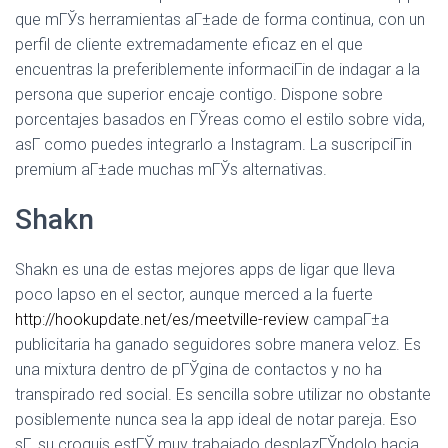
que mГЎs herramientas aГ±ade de forma continua, con un
perfil de cliente extremadamente eficaz en el que
encuentras la preferiblemente informaciГіn de indagar a la
persona que superior encaje contigo. Dispone sobre
porcentajes basados en ГЎreas como el estilo sobre vida,
asГ­ como puedes integrarlo a Instagram. La suscripciГіn
premium aГ±ade muchas mГЎs alternativas.
Shakn
Shakn es una de estas mejores apps de ligar que lleva
poco lapso en el sector, aunque merced a la fuerte
http://hookupdate.net/es/meetville-review
campaГ±a
publicitaria ha ganado seguidores sobre manera veloz. Es
una mixtura dentro de pГЎgina de contactos y no ha
transpirado red social. Es sencilla sobre utilizar no obstante
posiblemente nunca sea la app ideal de notar pareja. Eso
sГ­, su croquis estГЎ muy trabajado desplazГЎndolo hacia