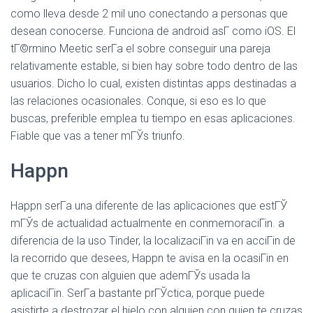
como lleva desde 2 mil uno conectando a personas que
desean conocerse. Funciona de android asГ­ como iOS. El
tГ©rmino Meetic serГ­a el sobre conseguir una pareja
relativamente estable, si bien hay sobre todo dentro de las
usuarios. Dicho lo cual, existen distintas apps destinadas a
las relaciones ocasionales. Conque, si eso es lo que
buscas, preferible emplea tu tiempo en esas aplicaciones.
Fiable que vas a tener mГЎs triunfo.
Happn
Happn serГ­a una diferente de las aplicaciones que estГЎ
mГЎs de actualidad actualmente en conmemoraciГіn. a
diferencia de la uso Tinder, la localizaciГіn va en acciГіn de
la recorrido que desees, Happn te avisa en la ocasiГіn en
que te cruzas con alguien que ademГЎs usada la
aplicaciГіn. SerГ­a bastante prГЎctica, porque puede
asistirte a destrozar el hielo con alguien con quien te cruzas