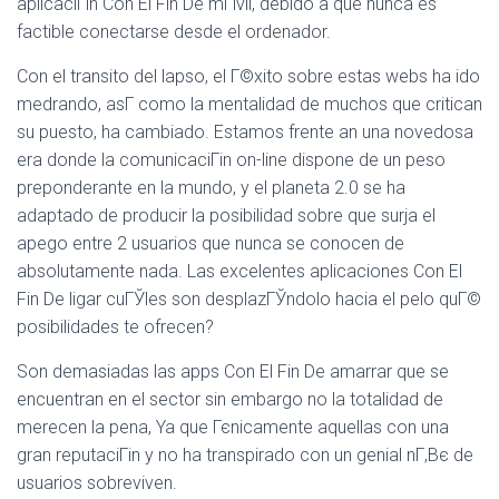
aplicaciГіn Con El Fin De mГіvil, debido a que nunca es
factible conectarse desde el ordenador.
Con el transito del lapso, el Г©xito sobre estas webs ha ido
medrando, asГ­ como la mentalidad de muchos que critican
su puesto, ha cambiado. Estamos frente an una novedosa
era donde la comunicaciГіn on-line dispone de un peso
preponderante en la mundo, y el planeta 2.0 se ha
adaptado de producir la posibilidad sobre que surja el
apego entre 2 usuarios que nunca se conocen de
absolutamente nada. Las excelentes aplicaciones Con El
Fin De ligar cuГЎles son desplazГЎndolo hacia el pelo quГ©
posibilidades te ofrecen?
Son demasiadas las apps Con El Fin De amarrar que se
encuentran en el sector sin embargo no la totalidad de
merecen la pena, Ya que Гєnicamente aquellas con una
gran reputaciГіn y no ha transpirado con un genial nГ‚Вє de
usuarios sobreviven.