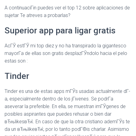
A continuaciГіn puedes ver el top 12 sobre aplicaciones de
sujetar Te atreves a probarlas?
Superior app para ligar gratis
AcГЎ estГЎ mi top diez y no ha transpirado la gigantesco
mayorГ­a de ellas son gratis desplazГЎndolo hacia el pelo
estas son :
Tinder
Tinder es una de estas apps mГЎs usadas actualmente dГ­
a, especialmente dentro de los jГіvenes. Se podrГ­a
aseverar la preferible. En ella, se muestran imГЎgenes de
posibles aspirantes que puedes rehusar o bien dar
вЂњlikesвЂќ. En caso de que la otra cristiano ademГЎs te
da un вЂњlikeвЂќ, por lo tanto podГ©is charlar. Asimismo