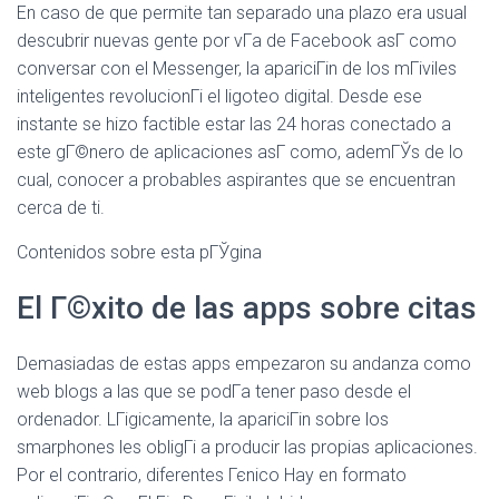
Ó
En caso de que permite tan separado una plazo era usual
N
descubrir nuevas gente por vГ­a de Facebook asГ­ como
conversar con el Messenger, la apariciГіn de los mГіviles
inteligentes revolucionГі el ligoteo digital. Desde ese
instante se hizo factible estar las 24 horas conectado a
este gГ©nero de aplicaciones asГ­ como, ademГЎs de lo
cual, conocer a probables aspirantes que se encuentran
cerca de ti.
Contenidos sobre esta pГЎgina
El Г©xito de las apps sobre citas
Demasiadas de estas apps empezaron su andanza como
web blogs a las que se podГ­a tener paso desde el
ordenador. LГіgicamente, la apariciГіn sobre los
smarphones les obligГі a producir las propias aplicaciones.
Por el contrario, diferentes Гєnico Hay en formato