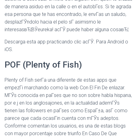
de manera asiduo en la calle o en el autobГєs. Si te agrada
esa persona que te has encontrado, le envГ­as un saludo,
desplazГЎndolo hacia el pelo sГ­ asimismo le
interesasвЂ¦ВЎeureka! acГЎ puede haber alguna cosaвЂ¦
Descarga esta app practicando clic acГЎ. Para Android o
iOS.
POF (Plenty of Fish)
Plenty of Fish serГ­a una diferente de estas apps que
empezГі marchando como la web Con El Fin De enlazar.
MГЎs conocida en paГ­ses que no son sobre habla hispana,
por e.j en los anglosajones, en la actualidad ademГЎs
tienen las followers en paГ­ses como EspaГ±a, asГ­ como
parece que cada ocasiГіn cuenta con mГЎs adeptos.
Conforme comentan los usuarios, es una de estas blogs
con mayor porcentaje sobre triunfo En Caso De Que