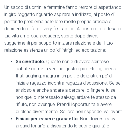
Ó
N
Un sacco di uomini e femmine fanno l’errore di aspettando
in giro l’oggetto riguardo aspirare a indirizzo, al posto di
portando problema nelle loro molto proprie braccia e
decidendo di fare il very first action. Al posto di in attesa di
tua vita amorosa accadere, subito dopo diversi
suggerimenti per supporto iniziare relazione e dai il tuo
relazione esistenza un po ‘di intrighi ed eccitazione:
Sii civettuolo.
Questo non è di avere spiritoso
battute come tu vedi nel gesti rapidi. Flirting needs
that laughing, magra in un po ‘, e deliziati un po’ di
iniziale ragazzo-incontra-ragazza discussione. Se sei
ansioso e anche andare a cercare, o fingere tu sei
non quello interessato salvaguardare te stesso da
rifiuto, non ovunque. Prendi l’opportunità e avere
qualche divertimento. Se loro non risponde, vai avanti.
Finisci per essere grassetto.
Non dovresti stay
around for un’ora discutendo le buone qualità e