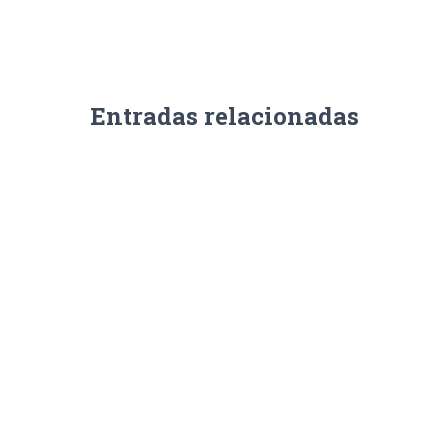
Entradas relacionadas
SIN CATEGORÍA
Strategies to maximize the Best Casino Bonuses If you’re
looking for the most lucrative casino bonuses, you have
come to the right place. The online casinos offering
these Bonuses are safe, reliable, and recommend by
Leer más…