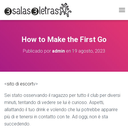
C
A
M
B
I
How to Make the First Go
A
R
Publicado por
admin
en
19 agosto, 2023
M
O
D
O
D
E
<
sito di escort
v>
N
A
Sei stato osservando il ragazzo per tutto il club per diversi
V
E
minuti, tentando di vedere se lui è curioso. Aspetti,
G
allattando il tuo drink e volendo che lui potrebbe apparire
A
più di e tenersi in contatto con te. Ad oggi, non è sta
C
I
succedendo.