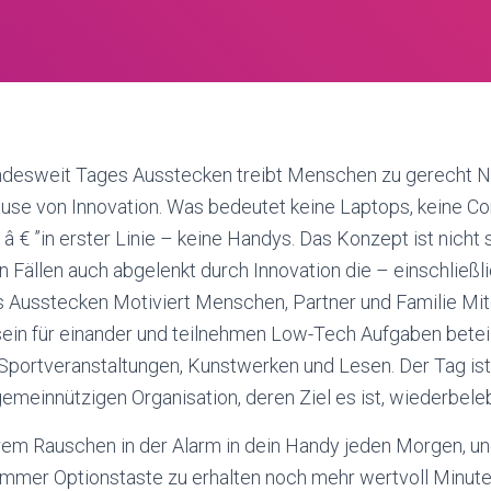
undesweit Tages Ausstecken treibt Menschen zu gerecht 
use von Innovation. Was bedeutet keine Laptops, keine 
â € ”in erster Linie – keine Handys. Das Konzept ist nicht 
n Fällen auch abgelenkt durch Innovation die – einschließli
 Ausstecken Motiviert Menschen, Partner und Familie Mit
in für einander und teilnehmen Low-Tech Aufgaben beteili
} Sportveranstaltungen, Kunstwerken und Lesen. Der Tag is
gemeinnützigen Organisation, deren Ziel es ist, wiederbel
rem Rauschen in der Alarm in dein Handy jeden Morgen, un
mmer Optionstaste zu erhalten noch mehr wertvoll Minute