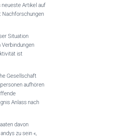
 neueste Artikel auf
ert Nachforschungen
er Situation
um Verbindungen
ivität ist
che Gesellschaft
lpersonen aufhören
effende
gnis Anlass nach
taaten davon
andys zu sein «,