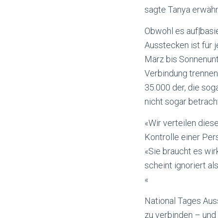
sagte Tanya erwähn
Obwohl es auf|basie
Ausstecken ist für 
März bis Sonnenunt
Verbindung trennen 
35.000 der, die sog
nicht sogar betracht
«Wir verteilen dies
Kontrolle einer Per
«Sie braucht es wirk
scheint ignoriert a
«
National Tages Auss
zu verbinden – und 