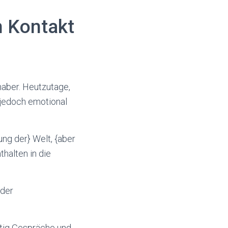
n Kontakt
haber. Heutzutage,
 jedoch emotional
ung der} Welt, {aber
thalten in die
 der
rtig Gespräche und