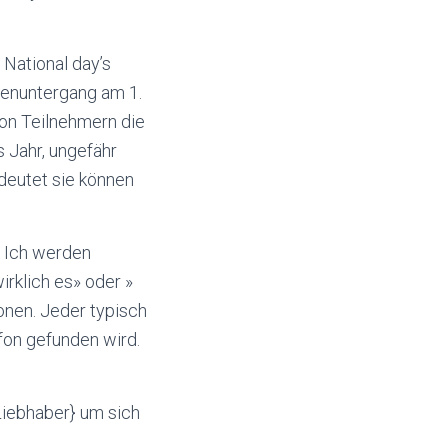
 National day’s
nnenuntergang am 1.
on Teilnehmern die
 Jahr, ungefähr
edeutet sie können
, Ich werden
rklich es» oder »
ionen. Jeder typisch
efon gefunden wird.
Liebhaber} um sich