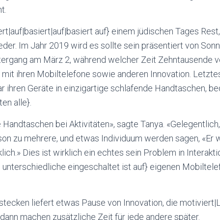
t.
rt|auf|basiert|auf|basiert auf} einem jüdischen Tages Rest,
jeder. Im Jahr 2019 wird es sollte sein präsentiert von So
ergang am März 2, während welcher Zeit Zehntausende v
mit ihren Mobiltelefone sowie anderen Innovation. Letztes
ar ihren Geräte in einzigartige schlafende Handtaschen, b
en alle}.
e Handtaschen bei Aktivitäten», sagte Tanya. «Gelegentlich
son zu mehrere, und etwas Individuum werden sagen, «Er wi
lich.» Dies ist wirklich ein echtes sein Problem in Interakt
ls unterschiedliche eingeschaltet ist auf} eigenen Mobiltel
tecken liefert etwas Pause von Innovation, die motiviert|
dann machen zusätzliche Zeit für jede andere später.