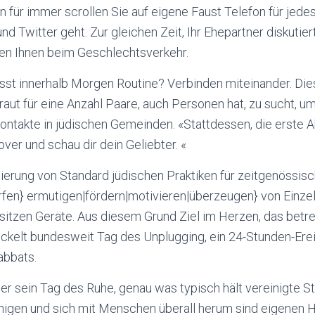
n für immer scrollen Sie auf eigene Faust Telefon für jedes
und Twitter geht. Zur gleichen Zeit, Ihr Ehepartner diskuti
eben Ihnen beim Geschlechtsverkehr.
sst innerhalb Morgen Routine? Verbinden miteinander. Dies
rtraut für eine Anzahl Paare, auch Personen hat, zu sucht, 
takte in jüdischen Gemeinden. «Stattdessen, die erste Akt
over und schau dir dein Geliebter. «
ierung von Standard jüdischen Praktiken für zeitgenössis
fen} ermutigen|fördern|motivieren|überzeugen} von Einze
sitzen Geräte. Aus diesem Grund Ziel im Herzen, das betr
kelt bundesweit Tag des Unplugging, ein 24-Stunden-Erei
abbats.
er sein Tag des Ruhe, genau was typisch hält vereinigte S
higen und sich mit Menschen überall herum sind eigenen H