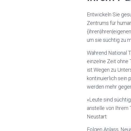
Entwickeln Sie ges
Zentrums für human
{ihren|ihren|eigene
um sie süchtig zu 
Während National Ta
einzelne Zeit ohne 
ist Wegen zu Unter
kontinuierlich sein 
werden mehr gegenw
«Leute sind süchti
anstelle von Ihrem
Neustart
Folgen Anlass, Neus