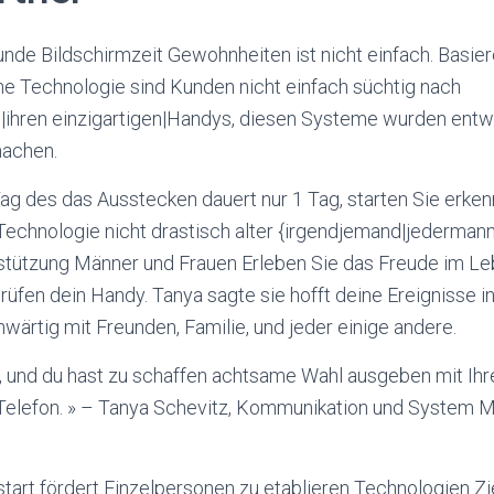
unde Bildschirmzeit Gewohnheiten ist nicht einfach. Basie
e Technologie sind Kunden nicht einfach süchtig nach
n|ihren einzigartigen|Handys, diesen Systeme wurden entw
machen.
g des das Ausstecken dauert nur 1 Tag, starten Sie erkenn
Technologie nicht drastisch alter {irgendjemand|jedermann
stützung Männer und Frauen Erleben Sie das Freude im L
prüfen dein Handy. Tanya sagte sie hofft deine Ereignisse in
ärtig mit Freunden, Familie, und jeder einige andere.
g, und du hast zu schaffen achtsame Wahl ausgeben mit Ih
 Telefon. » – Tanya Schevitz, Kommunikation und System 
tart fördert Einzelpersonen zu etablieren Technologien Zie