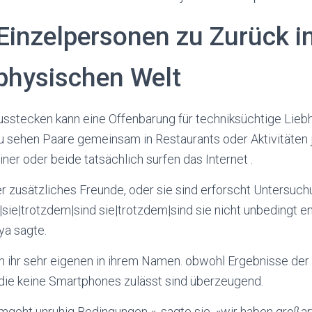
 Einzelpersonen zu Zurück i
physischen Welt
usstecken kann eine Offenbarung für techniksüchtige Lieb
zu sehen Paare gemeinsam in Restaurants oder Aktivitäten
iner oder beide tatsächlich surfen das Internet .
er zusätzliches Freunde, oder sie sind erforscht Untersuch
sie|trotzdem|sind sie|trotzdem|sind sie nicht unbedingt en
ya sagte.
in ihr sehr eigenen in ihrem Namen. obwohl Ergebnisse der
die keine Smartphones zulässt sind überzeugend.
umgeht unruhig Bedingungen «, sagte sie. «wir haben großa