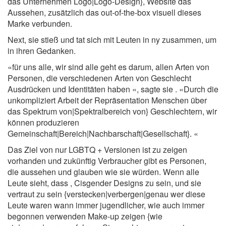
das Unternehmen Logo|Logo-Design}, Website das
Aussehen, zusätzlich das out-of-the-box visuell dieses
Marke verbunden.
Next, sie stieß und tat sich mit Leuten in ny zusammen, um
in ihren Gedanken.
«für uns alle, wir sind alle geht es darum, allen Arten von
Personen, die verschiedenen Arten von Geschlecht
Ausdrücken und Identitäten haben «, sagte sie . «Durch die
unkompliziert Arbeit der Repräsentation Menschen über
das Spektrum von|Spektralbereich von} Geschlechtern, wir
können produzieren
Gemeinschaft|Bereich|Nachbarschaft|Gesellschaft}. «
Das Ziel von nur LGBTQ + Versionen ist zu zeigen
vorhanden und zukünftig Verbraucher gibt es Personen,
die aussehen und glauben wie sie würden. Wenn alle
Leute sieht, dass , Cisgender Designs zu sein, und sie
vertraut zu sein {verstecken|verbergen|genau wer diese
Leute waren wann immer jugendlicher, wie auch immer
begonnen verwenden Make-up zeigen {wie