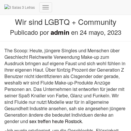
Cambiar
modo
Wir sind LGBTQ + Community
de
navegación
Publicado por
admin
en
24 mayo, 2023
The Scoop: Heute, jüngere Singles und Menschen über
Geschlecht Reichweite Verwendung Make-up zum
Ausdruck bringen auf eigene Faust und sich wohl fühlen in
ihrer eigenen Haut. Über fünfzig Prozent der Generation Z
Benutzer nicht identifizieren als Cisgender oder gerade,
weshalb wir sind Fluide Make-up-Produkte Anzüge
Personen an. Das Unternehmen ist entworfen für jeder mit
seiner Spaß Knaller von Farbe, Glanz und Funkeln. Wir
sind Fluide nur nutzt Modelle war für in allgemeine
Gesundheit Industrie ansehen, sah sie angesehen jüngere
Generation ändere die bedeutet Individuen denke an
gender und
sex treffen heute Rostock
.
«Ich wurde privilegiert, um die Geschlechts -Flüssigkeit