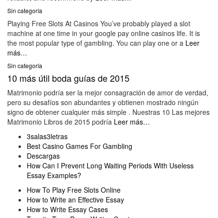
Sin categoría
Playing Free Slots At Casinos You’ve probably played a slot
machine at one time in your google pay online casinos life. It is
the most popular type of gambling. You can play one or a
Leer
más…
Sin categoría
10 más útil boda guías de 2015
Matrimonio podría ser la mejor consagración de amor de verdad,
pero su desafíos son abundantes y obtienen mostrado ningún
signo de obtener cualquier más simple . Nuestras 10 Las mejores
Matrimonio Libros de 2015 podría
Leer más…
3salas3letras
Best Casino Games For Gambling
Descargas
How Can I Prevent Long Waiting Periods With Useless
Essay Examples?
How To Play Free Slots Online
How to Write an Effective Essay
How to Write Essay Cases