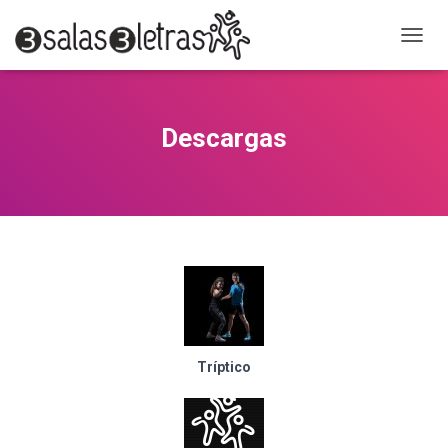
C
A
M
B
I
Descargas
A
R
M
O
D
O
D
E
N
A
V
E
Tríptico
G
A
C
I